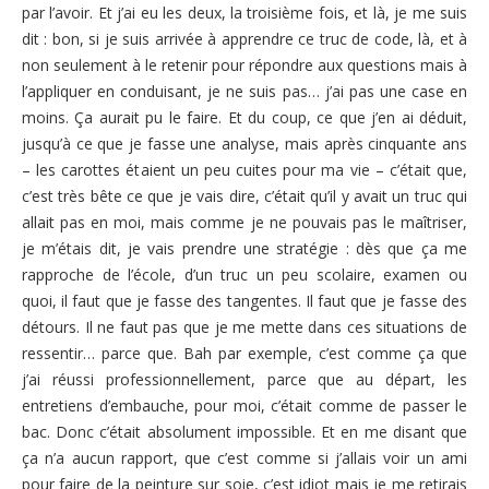
par l’avoir. Et j’ai eu les deux, la troisième fois, et là, je me suis
dit : bon, si je suis arrivée à apprendre ce truc de code, là, et à
non seulement à le retenir pour répondre aux questions mais à
l’appliquer en conduisant, je ne suis pas… j’ai pas une case en
moins. Ça aurait pu le faire. Et du coup, ce que j’en ai déduit,
jusqu’à ce que je fasse une analyse, mais après cinquante ans
– les carottes étaient un peu cuites pour ma vie – c’était que,
c’est très bête ce que je vais dire, c’était qu’il y avait un truc qui
allait pas en moi, mais comme je ne pouvais pas le maîtriser,
je m’étais dit, je vais prendre une stratégie : dès que ça me
rapproche de l’école, d’un truc un peu scolaire, examen ou
quoi, il faut que je fasse des tangentes. Il faut que je fasse des
détours. Il ne faut pas que je me mette dans ces situations de
ressentir… parce que. Bah par exemple, c’est comme ça que
j’ai réussi professionnellement, parce que au départ, les
entretiens d’embauche, pour moi, c’était comme de passer le
bac. Donc c’était absolument impossible. Et en me disant que
ça n’a aucun rapport, que c’est comme si j’allais voir un ami
pour faire de la peinture sur soie, c’est idiot mais je me retirais