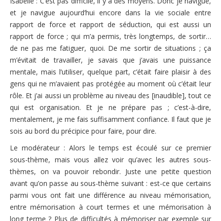
Isabelle : C’est pas difficile, il y a des moyens. Donc je navigue,
et je navigue aujourd’hui encore dans la vie sociale entre
rapport de force et rapport de séduction, qui est aussi un
rapport de force ; qui m’a permis, très longtemps, de sortir…
de ne pas me fatiguer, quoi. De me sortir de situations ; ça
m’évitait de travailler, je savais que j’avais une puissance
mentale, mais l’utiliser, quelque part, c’était faire plaisir à des
gens qui ne m’avaient pas protégée au moment où c’était leur
rôle. Et j’ai aussi un problème au niveau des [inaudible], tout ce
qui est organisation. Et je ne prépare pas ; c’est-à-dire,
mentalement, je me fais suffisamment confiance. Il faut que je
sois au bord du précipice pour faire, pour dire.
Le modérateur : Alors le temps est écoulé sur ce premier
sous-thème, mais vous allez voir qu’avec les autres sous-
thèmes, on va pouvoir rebondir. Juste une petite question
avant qu’on passe au sous-thème suivant : est-ce que certains
parmi vous ont fait une différence au niveau mémorisation,
entre mémorisation à court termes et une mémorisation à
long terme ? Plus de difficultés à mémoriser par exemple sur