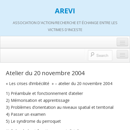
AREVI
ASSOCIATION D'ACTION/RECHERCHE ET ÉCHANGE ENTRE LES
VICTIMES D'INCESTE
Accueil
A propos d’AREVI
Accueil
Atelier du 20 novembre 2004
Les groupes de paroles
A propos d’AREVI
« Les crises d’imbécilité » – atelier du 20 novembre 2004
Les ateliers
Qui sommes-nous ?
1) Préambule et fonctionnement d’atelier
S’informer
2) Mémorisation et apprentissage
Historique de nos actions
3) Problèmes d’orientation au niveaux spatial et territorial
Adhérer
Travaux AREVI
4) Passer un examen
Nous soutenir
5) Le syndrome du perroquet
Adhérer