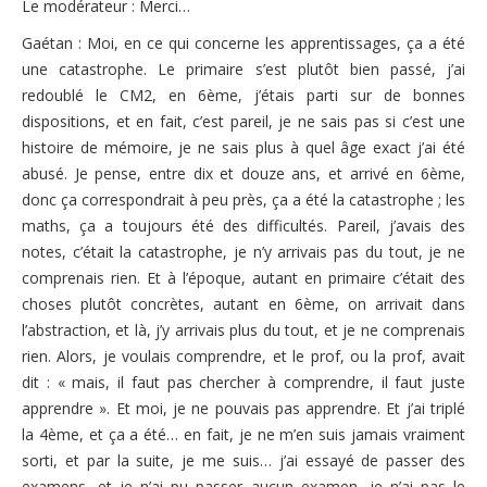
Le modérateur : Merci…
Gaétan : Moi, en ce qui concerne les apprentissages, ça a été
une catastrophe. Le primaire s’est plutôt bien passé, j’ai
redoublé le CM2, en 6ème, j’étais parti sur de bonnes
dispositions, et en fait, c’est pareil, je ne sais pas si c’est une
histoire de mémoire, je ne sais plus à quel âge exact j’ai été
abusé. Je pense, entre dix et douze ans, et arrivé en 6ème,
donc ça correspondrait à peu près, ça a été la catastrophe ; les
maths, ça a toujours été des difficultés. Pareil, j’avais des
notes, c’était la catastrophe, je n’y arrivais pas du tout, je ne
comprenais rien. Et à l’époque, autant en primaire c’était des
choses plutôt concrètes, autant en 6ème, on arrivait dans
l’abstraction, et là, j’y arrivais plus du tout, et je ne comprenais
rien. Alors, je voulais comprendre, et le prof, ou la prof, avait
dit : « mais, il faut pas chercher à comprendre, il faut juste
apprendre ». Et moi, je ne pouvais pas apprendre. Et j’ai triplé
la 4ème, et ça a été… en fait, je ne m’en suis jamais vraiment
sorti, et par la suite, je me suis… j’ai essayé de passer des
examens, et je n’ai pu passer aucun examen, je n’ai pas le