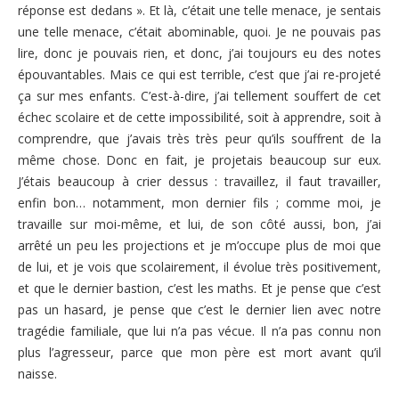
réponse est dedans ». Et là, c’était une telle menace, je sentais
une telle menace, c’était abominable, quoi. Je ne pouvais pas
lire, donc je pouvais rien, et donc, j’ai toujours eu des notes
épouvantables. Mais ce qui est terrible, c’est que j’ai re-projeté
ça sur mes enfants. C’est-à-dire, j’ai tellement souffert de cet
échec scolaire et de cette impossibilité, soit à apprendre, soit à
comprendre, que j’avais très très peur qu’ils souffrent de la
même chose. Donc en fait, je projetais beaucoup sur eux.
J’étais beaucoup à crier dessus : travaillez, il faut travailler,
enfin bon… notamment, mon dernier fils ; comme moi, je
travaille sur moi-même, et lui, de son côté aussi, bon, j’ai
arrêté un peu les projections et je m’occupe plus de moi que
de lui, et je vois que scolairement, il évolue très positivement,
et que le dernier bastion, c’est les maths. Et je pense que c’est
pas un hasard, je pense que c’est le dernier lien avec notre
tragédie familiale, que lui n’a pas vécue. Il n’a pas connu non
plus l’agresseur, parce que mon père est mort avant qu’il
naisse.