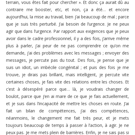
terrain, vous êtes fait pour chercher ». Et donc ça aurait dû au
contraire me booster, etc, et non, ça a été… et encore
aujourd’hui, la mise au travail, bien j’ai beaucoup de mal ; parce
que je suis très perturbé. J’ai besoin de l’urgence. Je ne peux
agir que dans l’urgence. Par rapport aux exigences que je peux
avoir dans le cadre professionnel, il y a des fois, j’arrive même
plus à parler, j’ai peur de ne pas comprendre ce qu’on me
demande, j’ai des problèmes avec les messages ; envoyer des
messages, je percute pas du tout. Des fois, je pense que je
suis un idiot, un imbécile congénital ; et puis des fois je me
trouve, je dirais pas brillant, mais intelligent, je percute vite
certaines choses, je fais vite des relations entre les choses. Et
c’est à désespéré parce que… là, je voudrais changer de
boulot, parce que j’en ai mare de ce que je fais actuellement,
et je suis dans l’incapacité de mettre les choses en route. J’ai
fait un bilan de compétences, j’ai des compétences,
néanmoins, le changement me fait très peur, et je mets
toujours beaucoup de temps à passer à l’action, à agir. Je ne
peux pas. Je me mets plein de barrières. Enfin, je ne sais pas si