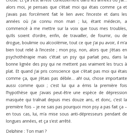
alors moi, je pensais que c’était moi qui étais comme ça et
j’avais pas forcément fait le lien avec l’inceste et dans les
années où j’ai connu mon mari ; lui, étant médecin, a
commencé à me mettre sur la voix que tous mes troubles,
qu’ils soient d’ordre, enfin, de travailler, de fournir, ou de
drogue, boulimie ou alcoolémie, tout ce que j’ai pu avoir, il m’a
bien tout relié à l’inceste ; mon psy, non, alors que j’étais en
psychothérapie mais c’était un psy qui parlait peu, dans la
bonne lignée des psy qui ne mettent pas vraiment les trucs à
plat. Et quand j’ai pris conscience que c’était pas moi qui étais
comme ça, que j’étais pas débile… ah! oui, chose importante
aussi comme quoi ; c’est lui qui a émis la première fois
l’hypothèse que j’avais peut-être une espèce de dépression
masquée qui traînait depuis mes douze ans, et donc, c’est la
première fois – je ne sais pas pourquoi mon psy a pas fait ça –
en tous cas, lui, m’a mise sous anti-dépresseurs pendant de
longues années, et ça s’est arrêté.
Delphine : Ton mari ?