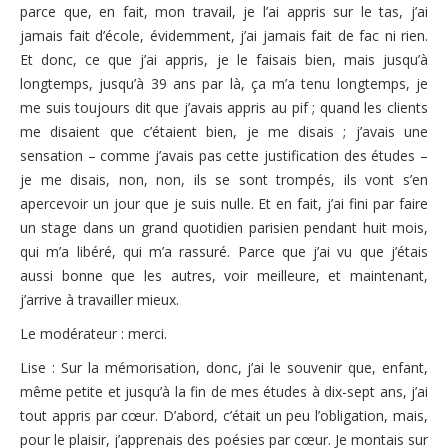
parce que, en fait, mon travail, je l’ai appris sur le tas, j’ai
jamais fait d’école, évidemment, j’ai jamais fait de fac ni rien.
Et donc, ce que j’ai appris, je le faisais bien, mais jusqu’à
longtemps, jusqu’à 39 ans par là, ça m’a tenu longtemps, je
me suis toujours dit que j’avais appris au pif ; quand les clients
me disaient que c’étaient bien, je me disais ; j’avais une
sensation – comme j’avais pas cette justification des études –
je me disais, non, non, ils se sont trompés, ils vont s’en
apercevoir un jour que je suis nulle. Et en fait, j’ai fini par faire
un stage dans un grand quotidien parisien pendant huit mois,
qui m’a libéré, qui m’a rassuré. Parce que j’ai vu que j’étais
aussi bonne que les autres, voir meilleure, et maintenant,
j’arrive à travailler mieux.
Le modérateur : merci.
Lise : Sur la mémorisation, donc, j’ai le souvenir que, enfant,
même petite et jusqu’à la fin de mes études à dix-sept ans, j’ai
tout appris par cœur. D’abord, c’était un peu l’obligation, mais,
pour le plaisir, j’apprenais des poésies par cœur. Je montais sur