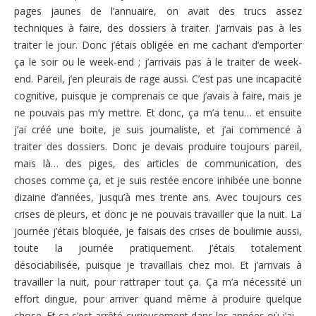
pages jaunes de l’annuaire, on avait des trucs assez
techniques à faire, des dossiers à traiter. J’arrivais pas à les
traiter le jour. Donc j’étais obligée en me cachant d’emporter
ça le soir ou le week-end ; j’arrivais pas à le traiter de week-
end. Pareil, j’en pleurais de rage aussi. C’est pas une incapacité
cognitive, puisque je comprenais ce que j’avais à faire, mais je
ne pouvais pas m’y mettre. Et donc, ça m’a tenu… et ensuite
j’ai créé une boite, je suis journaliste, et j’ai commencé à
traiter des dossiers. Donc je devais produire toujours pareil,
mais là… des piges, des articles de communication, des
choses comme ça, et je suis restée encore inhibée une bonne
dizaine d’années, jusqu’à mes trente ans. Avec toujours ces
crises de pleurs, et donc je ne pouvais travailler que la nuit. La
journée j’étais bloquée, je faisais des crises de boulimie aussi,
toute la journée pratiquement. J’étais totalement
désociabilisée, puisque je travaillais chez moi. Et j’arrivais à
travailler la nuit, pour rattraper tout ça. Ça m’a nécessité un
effort dingue, pour arriver quand même à produire quelque
chose. Et ça s’est arrêté curieusement dans les années où j’ai…