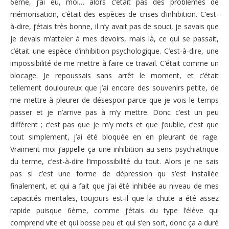
6ème, j’ai eu, moi… alors c’était pas des problèmes de
mémorisation, c’était des espèces de crises d’inhibition. C’est-
à-dire, j’étais très bonne, il n’y avait pas de souci, je savais que
je devais m’atteler à mes devoirs, mais là, ce qui se passait,
c’était une espèce d’inhibition psychologique. C’est-à-dire, une
impossibilité de me mettre à faire ce travail. C’était comme un
blocage. Je repoussais sans arrêt le moment, et c’était
tellement douloureux que j’ai encore des souvenirs petite, de
me mettre à pleurer de désespoir parce que je vois le temps
passer et je n’arrive pas à m’y mettre. Donc c’est un peu
différent ; c’est pas que je m’y mets et que j’oublie, c’est que
tout simplement, j’ai été bloquée en en pleurant de rage.
Vraiment moi j’appelle ça une inhibition au sens psychiatrique
du terme, c’est-à-dire l’impossibilité du tout. Alors je ne sais
pas si c’est une forme de dépression qu s’est installée
finalement, et qui a fait que j’ai été inhibée au niveau de mes
capacités mentales, toujours est-il que la chute a été assez
rapide puisque 6ème, comme j’étais du type l’élève qui
comprend vite et qui bosse peu et qui s’en sort, donc ça a duré