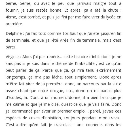
6ème, 5ème, où avec le peu que j’arrivais malgré tout à
fournir, je suis restée bonne. Et après, ça a été la chute :
4ème, c’est tombé, et puis j’ai fini par me faire virer du lycée en
première.
Delphine : j’ai fait tout comme toi. Sauf que j’ai été jusqu’en fin
de terminale, et que j’ai été virée fin de terminale, mais c’est
pareil.
Virginie : Alors j’ai pas repéré… cette histoire d’inhibition ; je ne
sais pas si je suis dans le thème de l’imbécillité ; est-ce qu’on
peut parler de ça. Parce que ça, ça m’a tenu extrêmement
longtemps, ça m’a pas lâché, tout simplement. Donc après
m’être fait virer de la première, donc, un parcours par la suite
assez chaotique entre drogue, etc., donc on ne parlait plus
d’études, là. Donc à un moment donné, il a bien fallu que je
me calme et que je me dise, qu’est-ce que je vais faire. Donc
j’ai commencé par avoir un premier emploi… pareil, j’avais ces
espèces de crises d’inhibition, toujours pendant mon travail.
C’est-à-dire qu’en fait je travaillais : une connerie, dans les