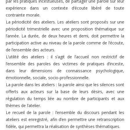
Vidéos – Films – Bibliographie
par les pratiques incestueuses, de partager une parole sur leur
expérience dans un contexte d’écoute libéré de toute
Evénements
contrainte morale.
La périodicité des ateliers. Les ateliers sont proposés sur une
Campagnes
périodicité trimestrielle avec une proposition thématique sur
Adhérer
l’année. La durée, de deux heures et demi, doit permettre la
participation active au niveau de la parole comme de l’écoute,
Nous soutenir
de l’ensemble des acteurs.
L’utilité des ateliers : il s’agit de l’accueil non restrictif de
Nous contacter
l’ensemble des paroles des victimes de pratiques d’inceste,
dans leur dimensions de connaissance psychologique,
émotionnelle, sociale, socio-professionnelle.
La parole dans les ateliers : la parole ainsi que les silences sont
offerts aux acteurs sur la base de leurs désirs, avec une
régulation du temps liée au nombre de participants et aux
thèmes de l’atelier.
Le recueil de la parole : l’ensemble du discours pendant les
ateliers est enregistré, afin d’en permettre une retranscription
fidèle, qui permettra la réalisation de synthèses thématiques.