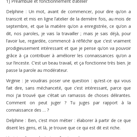
1) Préambule et fonctionnement d’atelier
Nous contacter
Pour les bénévoles
Delphine : Un mot, avant de commencer, pour dire qu’on a
Politique de cookies (UE)
transcrit et mis en ligne l’atelier de la dernière fois, au mois de
Nous faire connaître
septembre, et que la matière qu’on a enregistrée, ce qu’on a
Dépliant de présentation
dit, nos paroles, je vais la travailler ; mais je sais déjà, pour
l’avoir lue, regardée, commencé à réfléchir que c’est vraiment
Les groupes de paroles
prodigieusement intéressant et que je pense qu’on va pouvoir
grâce à ça contribuer à améliorer les connaissances qu’on a
Fonctionnement des groupes de parole
sur l’inceste. C’est un beau travail, et ça fonctionne très bien. Je
Groupes de parole à Paris
passe la parole au modérateur.
Groupes de parole à Rouen
Virginie : Je voudrais poser une question : qu’est-ce qui vous
fait dire, sans méchanceté, que c’est intéressant, parce que
Groupes de parole à Toulouse
moi j’ai trouvé que c’était un ramassis de choses délirantes.
Comment on peut juger ? Tu juges par rapport à la
Groupes de parole en distanciel/visioconférence
connaissance des … ?
Compte rendu des groupes de paroles
Delphine : Ben, c’est mon métier : élaborer à partir de ce que
disent les gens, et là, je trouve que ce qui est dit est riche.
Thèmes abordés lors des groupes de parole