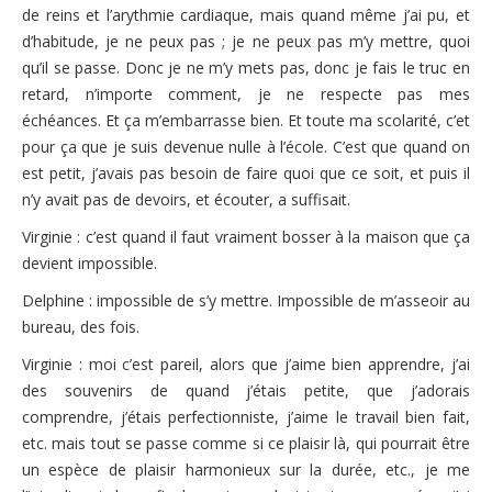
de reins et l’arythmie cardiaque, mais quand même j’ai pu, et
d’habitude, je ne peux pas ; je ne peux pas m’y mettre, quoi
qu’il se passe. Donc je ne m’y mets pas, donc je fais le truc en
retard, n’importe comment, je ne respecte pas mes
échéances. Et ça m’embarrasse bien. Et toute ma scolarité, c’et
pour ça que je suis devenue nulle à l’école. C’est que quand on
est petit, j’avais pas besoin de faire quoi que ce soit, et puis il
n’y avait pas de devoirs, et écouter, a suffisait.
Virginie : c’est quand il faut vraiment bosser à la maison que ça
devient impossible.
Delphine : impossible de s’y mettre. Impossible de m’asseoir au
bureau, des fois.
Virginie : moi c’est pareil, alors que j’aime bien apprendre, j’ai
des souvenirs de quand j’étais petite, que j’adorais
comprendre, j’étais perfectionniste, j’aime le travail bien fait,
etc. mais tout se passe comme si ce plaisir là, qui pourrait être
un espèce de plaisir harmonieux sur la durée, etc., je me