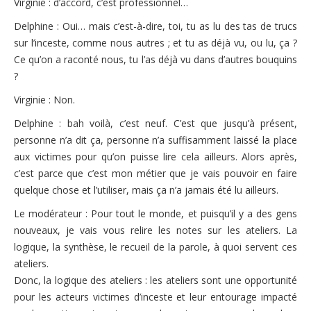
Virginie : d’accord, c’est professionnel…
Les ateliers
Delphine : Oui… mais c’est-à-dire, toi, tu as lu des tas de trucs
Présentation des ateliers thématiques
sur l’inceste, comme nous autres ; et tu as déjà vu, ou lu, ça ?
Ce qu’on a raconté nous, tu l’as déjà vu dans d’autres bouquins
Ateliers Soraya de Moura
?
Ateliers Dorothée Dussy
Virginie : Non.
Ateliers 2009
Delphine : bah voilà, c’est neuf. C’est que jusqu’à présent,
personne n’a dit ça, personne n’a suffisamment laissé la place
S’informer
aux victimes pour qu’on puisse lire cela ailleurs. Alors après,
c’est parce que c’est mon métier que je vais pouvoir en faire
Rappel lois et prescription
quelque chose et l’utiliser, mais ça n’a jamais été lu ailleurs.
Quelques sites internet
Le modérateur : Pour tout le monde, et puisqu’il y a des gens
Ressources d’aide
nouveaux, je vais vous relire les notes sur les ateliers. La
logique, la synthèse, le recueil de la parole, à quoi servent ces
Les organismes de défense et de protection de l’enfance
ateliers.
Donc, la logique des ateliers : les ateliers sont une opportunité
Témoignages
pour les acteurs victimes d’inceste et leur entourage impacté