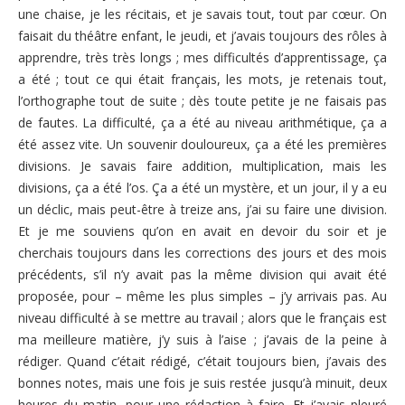
une chaise, je les récitais, et je savais tout, tout par cœur. On
faisait du théâtre enfant, le jeudi, et j’avais toujours des rôles à
apprendre, très très longs ; mes difficultés d’apprentissage, ça
a été ; tout ce qui était français, les mots, je retenais tout,
l’orthographe tout de suite ; dès toute petite je ne faisais pas
de fautes. La difficulté, ça a été au niveau arithmétique, ça a
été assez vite. Un souvenir douloureux, ça a été les premières
divisions. Je savais faire addition, multiplication, mais les
divisions, ça a été l’os. Ça a été un mystère, et un jour, il y a eu
un déclic, mais peut-être à treize ans, j’ai su faire une division.
Et je me souviens qu’on en avait en devoir du soir et je
cherchais toujours dans les corrections des jours et des mois
précédents, s’il n’y avait pas la même division qui avait été
proposée, pour – même les plus simples – j’y arrivais pas. Au
niveau difficulté à se mettre au travail ; alors que le français est
ma meilleure matière, j’y suis à l’aise ; j’avais de la peine à
rédiger. Quand c’était rédigé, c’était toujours bien, j’avais des
bonnes notes, mais une fois je suis restée jusqu’à minuit, deux
heures du matin, pour une rédaction à faire. Et j’avais pleuré