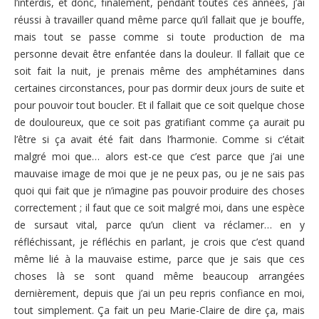
l’interdis, et donc, finalement, pendant toutes ces années, j’ai
réussi à travailler quand même parce qu’il fallait que je bouffe,
mais tout se passe comme si toute production de ma
personne devait être enfantée dans la douleur. Il fallait que ce
soit fait la nuit, je prenais même des amphétamines dans
certaines circonstances, pour pas dormir deux jours de suite et
pour pouvoir tout boucler. Et il fallait que ce soit quelque chose
de douloureux, que ce soit pas gratifiant comme ça aurait pu
l’être si ça avait été fait dans l’harmonie. Comme si c’était
malgré moi que… alors est-ce que c’est parce que j’ai une
mauvaise image de moi que je ne peux pas, ou je ne sais pas
quoi qui fait que je n’imagine pas pouvoir produire des choses
correctement ; il faut que ce soit malgré moi, dans une espèce
de sursaut vital, parce qu’un client va réclamer… en y
réfléchissant, je réfléchis en parlant, je crois que c’est quand
même lié à la mauvaise estime, parce que je sais que ces
choses là se sont quand même beaucoup arrangées
dernièrement, depuis que j’ai un peu repris confiance en moi,
tout simplement. Ça fait un peu Marie-Claire de dire ça, mais