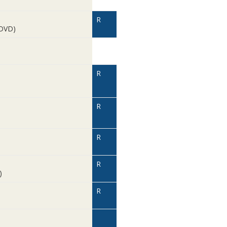
R
 DVD)
R
R
R
R
)
R