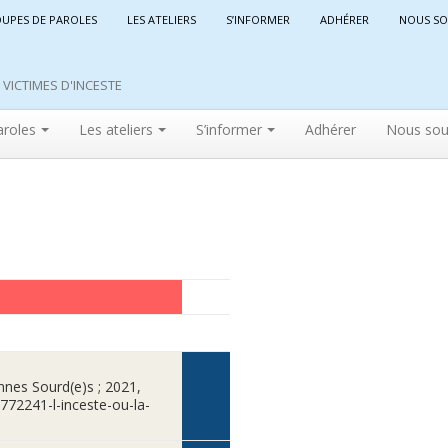
OUPES DE PAROLES
LES ATELIERS
S’INFORMER
ADHÉRER
NOUS SO
VICTIMES D'INCESTE
aroles
Les ateliers
S’informer
Adhérer
Nous sou
nnes Sourd(e)s ; 2021,
2772241-l-inceste-ou-la-