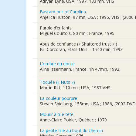
Adryan Lyne. USA, 1997, 133 mn, VHS
Bastard out of Carolina.
Anjelica Huston, 97 mn, USA ; 1996, VHS ; (2000
Parole d’enfants.
Miguel Courtois, 80 mn ; France, 1995
Abus de confiance (« Shattered trust « )
Bill Corcoran, Etats-Unis – 1h40 min, 1993.
L’ombre du doute
Aline Issermann. France, 1h 47min, 1992.
Toquée (« Nuts »)
Martin Ritt, 110 mn ; USA, 1987 VHS
La couleur pourpre
Steven Spielberg, 155mn, USA ; 1986, (2002 DVD
Mourir à tue-tête
Anne-Claire Poirier, Québec ; 1979
La petite fille au bout du chemin
Nicolas Gessner; 1976