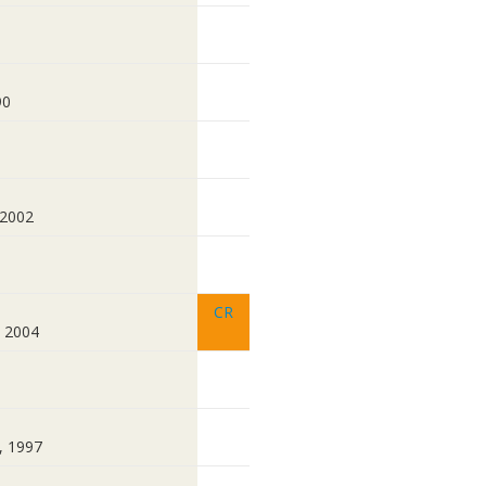
90
 2002
CR
. 2004
s, 1997