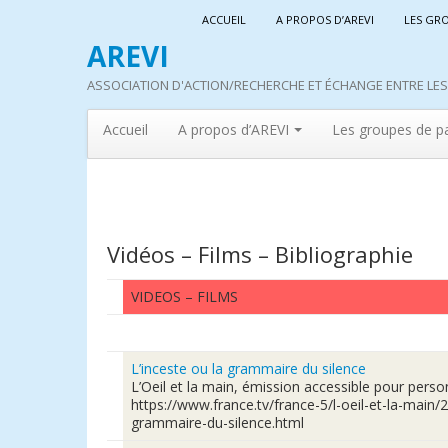
ACCUEIL
A PROPOS D’AREVI
LES GR
AREVI
ASSOCIATION D'ACTION/RECHERCHE ET ÉCHANGE ENTRE LES 
Accueil
A propos d’AREVI
Les groupes de p
Vidéos – Films – Bibliographie
VIDEOS – FILMS
L’inceste ou la grammaire du silence
L’Oeil et la main, émission accessible pour perso
https://www.france.tv/france-5/l-oeil-et-la-main/
grammaire-du-silence.html