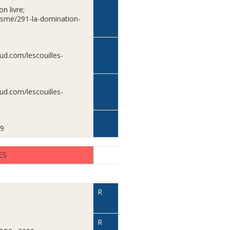
n livre;
alisme/291-la-domination-
loud.com/lescouilles-
loud.com/lescouilles-
99
ES
R
R