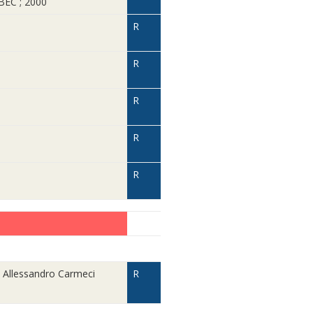
BEC ; 2000
R
R
R
R
R
e Allessandro Carmeci
R