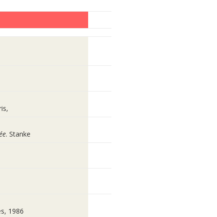
is,
ée
. Stanke
es, 1986