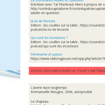
La Domination Adulte en Question
Entretien avec Tal Piterbraut-Merx à propos de so
http://sortirducapitalisme.fr/sortirdupatriarcapit
adulte-en-question
la loi de l’inceste
édition : les couilles sur la table ; https://soundc
podcast/la-loi-de-linceste
Qui sont les incesteurs ?
édition : les couilles sur la table ; https://soundc
podcast/qui-sont-les-incesteurs
Féminisme et justice
https://www.radiorageuses.net/spip.php?article1
VIDEOS DOCUMENTAIRES et COURTS-METRAG
L’avenir dure longtemps
Emmanuelle Mougne, 2006, autoproduit
Le chapeau.