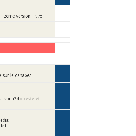
2 ; 2ème version, 1975
le-sur-le-canape/
;
a-soi-n24-inceste-et-
edia;
ode1