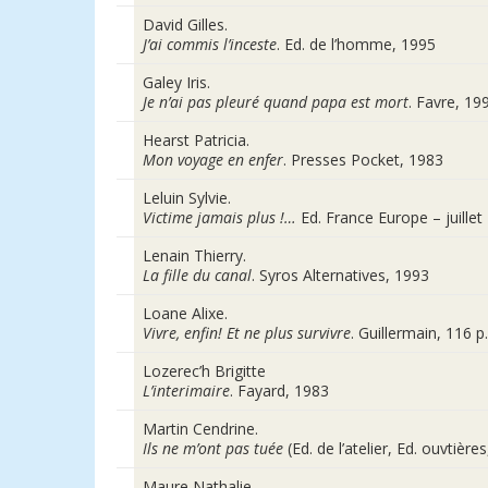
David Gilles.
J’ai commis l’inceste
. Ed. de l’homme, 1995
Galey Iris.
Je n’ai pas pleuré quand papa est mort
. Favre, 19
Hearst Patricia.
Mon voyage en enfer
. Presses Pocket, 1983
Leluin Sylvie.
Victime jamais plus !…
Ed. France Europe – juillet
Lenain Thierry.
La fille du canal
. Syros Alternatives, 1993
Loane Alixe.
Vivre, enfin! Et ne plus survivre
. Guillermain, 116 p
Lozerec’h Brigitte
L’interimaire
. Fayard, 1983
Martin Cendrine.
Ils ne m’ont pas tuée
(Ed. de l’atelier, Ed. ouvtière
Maure Nathalie.