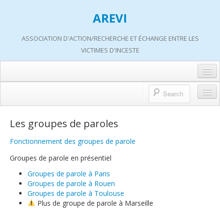
AREVI
ASSOCIATION D'ACTION/RECHERCHE ET ÉCHANGE ENTRE LES
VICTIMES D'INCESTE
Accueil
A propos d’AREVI
Accueil
Les groupes de paroles
Les groupes de paroles
A propos d’AREVI
Fonctionnement des groupes de parole
Les ateliers
Qui sommes-nous ?
Groupes de parole en présentiel
S’informer
Historique de nos actions
Groupes de parole à Paris
Groupes de parole à Rouen
Adhérer
Travaux AREVI
Groupes de parole à Toulouse
Plus de groupe de parole à Marseille
Nous soutenir
Adhérer