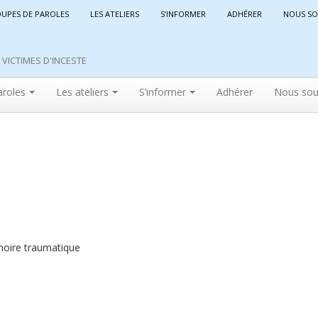
OUPES DE PAROLES
LES ATELIERS
S’INFORMER
ADHÉRER
NOUS SO
VICTIMES D'INCESTE
aroles
Les ateliers
S’informer
Adhérer
Nous sou
moire traumatique