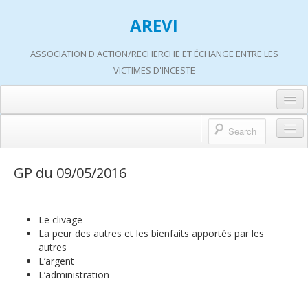
AREVI
ASSOCIATION D'ACTION/RECHERCHE ET ÉCHANGE ENTRE LES
VICTIMES D'INCESTE
Accueil
A propos d’AREVI
Accueil
GP du 09/05/2016
Les groupes de paroles
A propos d’AREVI
Les ateliers
Qui sommes-nous ?
Le clivage
S’informer
La peur des autres et les bienfaits apportés par les
Historique de nos actions
autres
Adhérer
L’argent
Travaux AREVI
L’administration
Nous soutenir
Adhérer