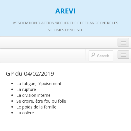
AREVI
ASSOCIATION D'ACTION/RECHERCHE ET ÉCHANGE ENTRE LES
VICTIMES D'INCESTE
Accueil
A propos d’AREVI
Accueil
GP du 04/02/2019
Les groupes de paroles
A propos d’AREVI
La fatigue, l’épuisement
Les ateliers
La rupture
Qui sommes-nous ?
La division interne
S’informer
Se croire, être fou ou folle
Historique de nos actions
Le poids de la famille
Adhérer
La colère
Travaux AREVI
Nous soutenir
Adhérer