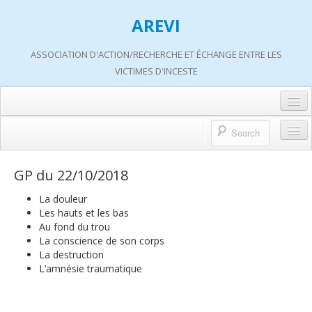
AREVI
ASSOCIATION D'ACTION/RECHERCHE ET ÉCHANGE ENTRE LES
VICTIMES D'INCESTE
Accueil
A propos d’AREVI
Accueil
GP du 22/10/2018
Les groupes de paroles
A propos d’AREVI
La douleur
Les ateliers
Les hauts et les bas
Qui sommes-nous ?
Au fond du trou
S’informer
La conscience de son corps
Historique de nos actions
La destruction
Adhérer
L’amnésie traumatique
Travaux AREVI
Nous soutenir
Adhérer