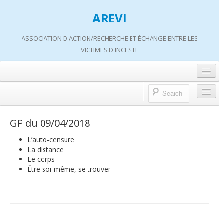
AREVI
ASSOCIATION D'ACTION/RECHERCHE ET ÉCHANGE ENTRE LES
VICTIMES D'INCESTE
Accueil
A propos d’AREVI
Accueil
GP du 09/04/2018
Les groupes de paroles
A propos d’AREVI
L’auto-censure
Les ateliers
La distance
Qui sommes-nous ?
Le corps
S’informer
Être soi-même, se trouver
Historique de nos actions
Adhérer
Travaux AREVI
Nous soutenir
Adhérer