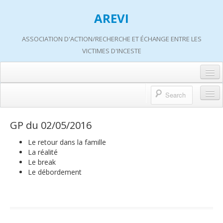
AREVI
ASSOCIATION D'ACTION/RECHERCHE ET ÉCHANGE ENTRE LES
VICTIMES D'INCESTE
Accueil
A propos d’AREVI
Accueil
GP du 02/05/2016
Les groupes de paroles
A propos d’AREVI
Le retour dans la famille
Les ateliers
La réalité
Qui sommes-nous ?
Le break
S’informer
Le débordement
Historique de nos actions
Adhérer
Travaux AREVI
Nous soutenir
Adhérer