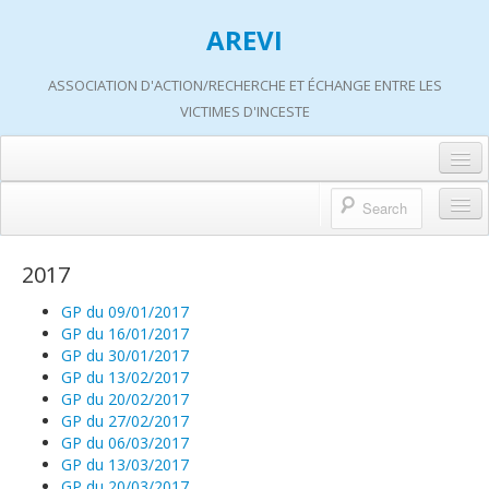
AREVI
ASSOCIATION D'ACTION/RECHERCHE ET ÉCHANGE ENTRE LES
VICTIMES D'INCESTE
Accueil
A propos d’AREVI
Accueil
2017
Les groupes de paroles
A propos d’AREVI
GP du 09/01/2017
Les ateliers
GP du 16/01/2017
Qui sommes-nous ?
GP du 30/01/2017
S’informer
GP du 13/02/2017
Historique de nos actions
GP du 20/02/2017
Adhérer
GP du 27/02/2017
Travaux AREVI
GP du 06/03/2017
Nous soutenir
GP du 13/03/2017
Adhérer
GP du 20/03/2017