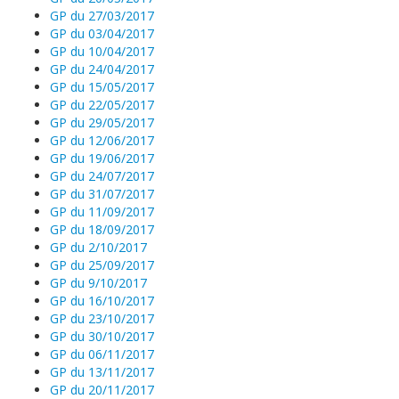
Nous contacter
GP du 27/03/2017
Pour les bénévoles
GP du 03/04/2017
Politique de cookies (UE)
GP du 10/04/2017
Nous faire connaître
GP du 24/04/2017
GP du 15/05/2017
Dépliant de présentation
GP du 22/05/2017
GP du 29/05/2017
Les groupes de paroles
GP du 12/06/2017
GP du 19/06/2017
Fonctionnement des groupes de parole
GP du 24/07/2017
GP du 31/07/2017
Groupes de parole à Paris
GP du 11/09/2017
GP du 18/09/2017
Groupes de parole à Rouen
GP du 2/10/2017
GP du 25/09/2017
Groupes de parole à Toulouse
GP du 9/10/2017
GP du 16/10/2017
Groupes de parole en distanciel/visioconférence
GP du 23/10/2017
GP du 30/10/2017
Compte rendu des groupes de paroles
GP du 06/11/2017
GP du 13/11/2017
Thèmes abordés lors des groupes de parole
GP du 20/11/2017