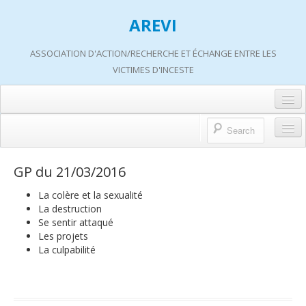
AREVI
ASSOCIATION D'ACTION/RECHERCHE ET ÉCHANGE ENTRE LES
VICTIMES D'INCESTE
Accueil
A propos d’AREVI
Accueil
GP du 21/03/2016
Les groupes de paroles
A propos d’AREVI
La colère et la sexualité
Les ateliers
La destruction
Qui sommes-nous ?
Se sentir attaqué
S’informer
Les projets
Historique de nos actions
La culpabilité
Adhérer
Travaux AREVI
Nous soutenir
Adhérer