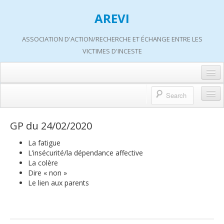
AREVI
ASSOCIATION D'ACTION/RECHERCHE ET ÉCHANGE ENTRE LES
VICTIMES D'INCESTE
Accueil
A propos d’AREVI
Accueil
GP du 24/02/2020
Les groupes de paroles
A propos d’AREVI
La fatigue
Les ateliers
L’insécurité/la dépendance affective
Qui sommes-nous ?
La colère
S’informer
Dire « non »
Historique de nos actions
Le lien aux parents
Adhérer
Travaux AREVI
Nous soutenir
Adhérer