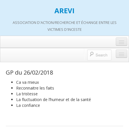
AREVI
ASSOCIATION D'ACTION/RECHERCHE ET ÉCHANGE ENTRE LES
VICTIMES D'INCESTE
Accueil
A propos d’AREVI
Accueil
GP du 26/02/2018
Les groupes de paroles
A propos d’AREVI
Ca va mieux
Les ateliers
Reconnaitre les faits
Qui sommes-nous ?
La tristesse
S’informer
La fluctuation de l’humeur et de la santé
Historique de nos actions
La confiance
Adhérer
Travaux AREVI
Nous soutenir
Adhérer