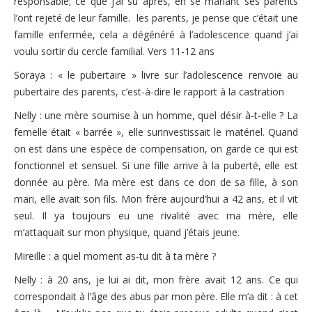
responsable; ce que j’ai su après, en se mariant ses parents
l’ont rejeté de leur famille. les parents, je pense que c’était une
famille enfermée, cela a dégénéré à l’adolescence quand j’ai
voulu sortir du cercle familial. Vers 11-12 ans
Soraya : « le pubertaire » livre sur l’adolescence renvoie au
pubertaire des parents, c’est-à-dire le rapport à la castration
Nelly : une mère soumise à un homme, quel désir à-t-elle ? La
femelle était « barrée », elle surinvestissait le matériel. Quand
on est dans une espèce de compensation, on garde ce qui est
fonctionnel et sensuel. Si une fille arrive à la puberté, elle est
donnée au père. Ma mère est dans ce don de sa fille, à son
mari, elle avait son fils. Mon frère aujourd’hui a 42 ans, et il vit
seul. Il ya toujours eu une rivalité avec ma mère, elle
m’attaquait sur mon physique, quand j’étais jeune.
Mireille : a quel moment as-tu dit à ta mère ?
Nelly : à 20 ans, je lui ai dit, mon frère avait 12 ans. Ce qui
correspondait à l’âge des abus par mon père. Elle m’a dit : à cet