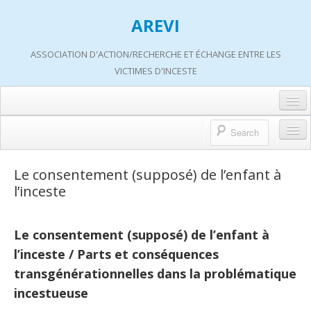
AREVI
ASSOCIATION D'ACTION/RECHERCHE ET ÉCHANGE ENTRE LES
VICTIMES D'INCESTE
Accueil
A propos d’AREVI
Accueil
Le consentement (supposé) de l’enfant à
Les groupes de paroles
l’inceste
A propos d’AREVI
Les ateliers
Qui sommes-nous ?
Le consentement (supposé) de l’enfant à
S’informer
Historique de nos actions
l’inceste /
Parts et conséquences
Adhérer
transgénérationnelles dans la problématique
Travaux AREVI
Nous soutenir
incestueuse
Adhérer