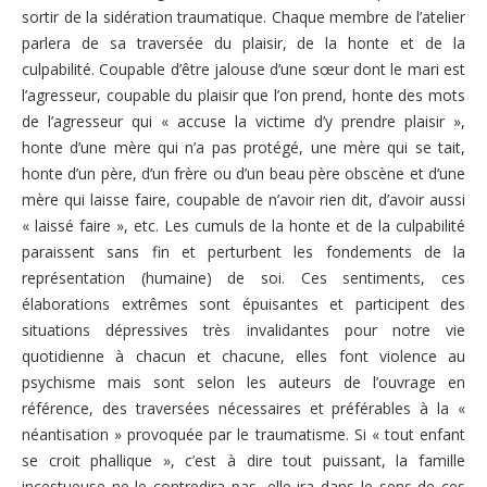
sortir de la sidération traumatique. Chaque membre de l’atelier
parlera de sa traversée du plaisir, de la honte et de la
culpabilité. Coupable d’être jalouse d’une sœur dont le mari est
l’agresseur, coupable du plaisir que l’on prend, honte des mots
de l’agresseur qui « accuse la victime d’y prendre plaisir »,
honte d’une mère qui n’a pas protégé, une mère qui se tait,
honte d’un père, d’un frère ou d’un beau père obscène et d’une
mère qui laisse faire, coupable de n’avoir rien dit, d’avoir aussi
« laissé faire », etc. Les cumuls de la honte et de la culpabilité
paraissent sans fin et perturbent les fondements de la
représentation (humaine) de soi. Ces sentiments, ces
élaborations extrêmes sont épuisantes et participent des
situations dépressives très invalidantes pour notre vie
quotidienne à chacun et chacune, elles font violence au
psychisme mais sont selon les auteurs de l’ouvrage en
référence, des traversées nécessaires et préférables à la «
néantisation » provoquée par le traumatisme. Si « tout enfant
se croit phallique », c’est à dire tout puissant, la famille
incestueuse ne le contredira pas, elle ira dans le sens de ces