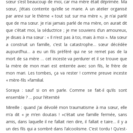
sœur s’est beaucoup de moi, car ma mère était déprimée. Ma
sœur, j’étais contente qu’elle se marie. A un atelier organisé
par arevi sur le thème « tout sut sur ma mère », je n’ai parlé
que de ma sœur. Je n’ai jamais parlé de ma mère, on aurait dit
que c’était moi, la séductrice ; je me souviens d’un amoureux,
je disais à ma sœur : « Il n’est pas à toi, mais à moi ». Ma sœur
a construit un famille, c’est la catastrophe… sœur décédée
aujourd’hui… a eu un fils préféré qui ne se remet pas de la
mort de sa mère … cet inceste va perdurer et il se trouve que
la mère de mon mari est enterrée avec son fils, le frère de
mon mari. Les tombes, ça va rester ! comme preuve inceste
« mère-fils »familial.
Soraya : sauf si on en parle. Comme se fait-il qu’ils sont
ensemble ? … pour l’éternité
Mireille : quand j’ai dévoilé mon traumatisme à ma sœur, elle
m’a dit « je m’en doutais ! »c’était une famille fermée, sans
amis, dans laquelle il ne fallait rien dire, il fallait e taire… il y a
un des fils qui a sombré dans l’alcoolisme. C’est tordu ! Qu’est-