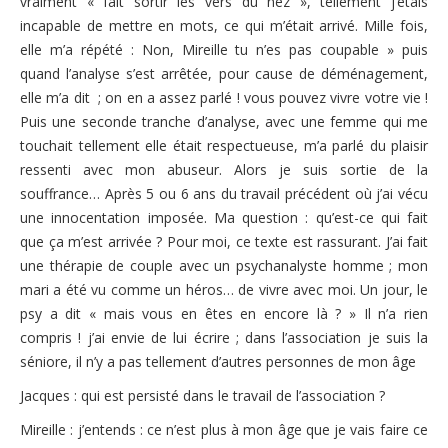
vraiment « fait sortir les vers du nez », tellement j’étais
incapable de mettre en mots, ce qui m’était arrivé. Mille fois,
elle m’a répété : Non, Mireille tu n’es pas coupable » puis
quand l’analyse s’est arrêtée, pour cause de déménagement,
elle m’a dit ; on en a assez parlé ! vous pouvez vivre votre vie !
Puis une seconde tranche d’analyse, avec une femme qui me
touchait tellement elle était respectueuse, m’a parlé du plaisir
ressenti avec mon abuseur. Alors je suis sortie de la
souffrance… Après 5 ou 6 ans du travail précédent où j’ai vécu
une innocentation imposée. Ma question : qu’est-ce qui fait
que ça m’est arrivée ? Pour moi, ce texte est rassurant. J’ai fait
une thérapie de couple avec un psychanalyste homme ; mon
mari a été vu comme un héros… de vivre avec moi. Un jour, le
psy a dit « mais vous en êtes en encore là ? » Il n’a rien
compris ! j’ai envie de lui écrire ; dans l’association je suis la
séniore, il n’y a pas tellement d’autres personnes de mon âge
Jacques : qui est persisté dans le travail de l’association ?
Mireille : j’entends : ce n’est plus à mon âge que je vais faire ce