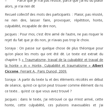
– Parce que je n’ai pas résisté, parce que j’ai eu du plaisir
alors, je n’ai rien dit
Recueil collectif des mots des participants : Plaisir, pas résisté,
ne rien dire, laisser faire, provoquer, répétition, honte,
culpabilité, incapable de dire non,
Jacques : Pour moi, c’est être aimé de l’autre, ne pas risquer le
rejet du fait que je dis non, je n’avais pas trop le choix.
Soraya : On passe sur quelque chose de plus théorique pour
qu’on place les mots qui ont été dit. Le texte est extrait du
chapitre 5
« Traumatisme, travail de la culpabilité et travail de
la honte » in « Honte, Culpabilité et traumatisme »
Albert
Ciccone
, Ferrant A., Paris Dunod, 2009.
Soraya : A partir du texte lu et des éléments récoltés en début
de séance, qu’est-ce qu’on peut trouver comme élément da ns
ce texte… qu’est ce que vous avez trouvé ?
Jacques : dans le texte, j’ai retrouvé ce qui m’est arrivé, cette
honte, cette culpabilité, ces pulsions inavouables et j’ai