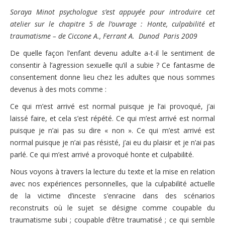
Nous contacter
Soraya Minot psychologue s’est appuyée pour introduire cet
Pour les bénévoles
atelier sur le chapitre 5 de l’ouvrage : Honte, culpabilité et
Politique de cookies (UE)
Nous faire connaître
traumatisme – de Ciccone A., Ferrant A. ­ Dunod ­ Paris 2009
Dépliant de présentation
De quelle façon l’enfant devenu adulte a-t-il le sentiment de
consentir à l’agression sexuelle qu’il a subie ? Ce fantasme de
Les groupes de paroles
consentement donne lieu chez les adultes que nous sommes
devenus à des mots comme :
Fonctionnement des groupes de parole
Ce qui m’est arrivé est normal puisque je l’ai provoqué, j’ai
Groupes de parole à Paris
laissé faire, et cela s’est répété. Ce qui m’est arrivé est normal
puisque je n’ai pas su dire « non ». Ce qui m’est arrivé est
Groupes de parole à Rouen
normal puisque je n’ai pas résisté, j’ai eu du plaisir et je n’ai pas
Groupes de parole à Toulouse
parlé. Ce qui m’est arrivé a provoqué honte et culpabilité.
Nous voyons à travers la lecture du texte et la mise en relation
Groupes de parole en distanciel/visioconférence
avec nos expériences personnelles, que la culpabilité actuelle
Compte rendu des groupes de paroles
de la victime d’inceste s’enracine dans des scénarios
reconstruits où le sujet se désigne comme coupable du
Thèmes abordés lors des groupes de parole
traumatisme subi ; coupable d’être traumatisé ; ce qui semble