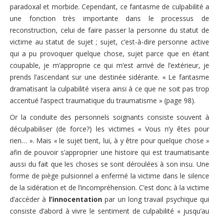
Les ateliers
paradoxal et morbide. Cependant, ce fantasme de culpabilité a
une fonction très importante dans le processus de
Présentation des ateliers thématiques
reconstruction, celui de faire passer la personne du statut de
victime au statut de sujet ; sujet, c’est-à-dire personne active
Ateliers Soraya de Moura
qui a pu provoquer quelque chose, sujet parce que en étant
Ateliers Dorothée Dussy
coupable, je m’approprie ce qui m’est arrivé de l’extérieur, je
prends l’ascendant sur une destinée sidérante. « Le fantasme
Ateliers 2009
dramatisant la culpabilité visera ainsi à ce que ne soit pas trop
accentué l’aspect traumatique du traumatisme » (page 98).
S’informer
Or la conduite des personnels soignants consiste souvent à
Rappel lois et prescription
déculpabiliser (de force?) les victimes « Vous n’y êtes pour
rien… ». Mais « le sujet tient, lui, à y être pour quelque chose »
Quelques sites internet
afin de pouvoir s’approprier une histoire qui est traumatisante
Ressources d’aide
aussi du fait que les choses se sont déroulées à son insu. Une
forme de piège pulsionnel a enfermé la victime dans le silence
Les organismes de défense et de protection de l’enfance
de la sidération et de l’incompréhension. C’est donc à la victime
d’accéder à
l’innocentation
par un long travail psychique qui
Témoignages
consiste d’abord à vivre le sentiment de culpabilité « jusqu’au