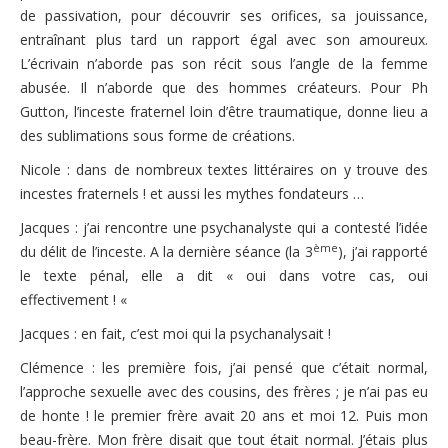
de passivation, pour découvrir ses orifices, sa jouissance,
entraînant plus tard un rapport égal avec son amoureux.
L’écrivain n’aborde pas son récit sous l’angle de la femme
abusée. Il n’aborde que des hommes créateurs. Pour Ph
Gutton, l’inceste fraternel loin d’être traumatique, donne lieu a
des sublimations sous forme de créations.
Nicole : dans de nombreux textes littéraires on y trouve des
incestes fraternels ! et aussi les mythes fondateurs …
Jacques : j’ai rencontre une psychanalyste qui a contesté l’idée
ème
du délit de l’inceste. A la dernière séance (la 3
), j’ai rapporté
le texte pénal, elle a dit « oui dans votre cas, oui
effectivement ! «
Jacques : en fait, c’est moi qui la psychanalysait !
Clémence : les première fois, j’ai pensé que c’était normal,
l’approche sexuelle avec des cousins, des frères ; je n’ai pas eu
de honte ! le premier frère avait 20 ans et moi 12. Puis mon
beau-frère. Mon frère disait que tout était normal. J’étais plus