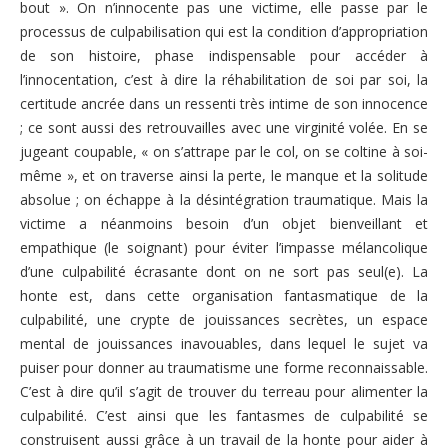
Vidéos – Films – Bibliographie
bout ». On n’innocente pas une victime, elle passe par le
processus de culpabilisation qui est la condition d’appropriation
Evénements
de son histoire, phase indispensable pour accéder à
l’innocentation, c’est à dire la réhabilitation de soi par soi, la
Campagnes
certitude ancrée dans un ressenti très intime de son innocence
Adhérer
; ce sont aussi des retrouvailles avec une virginité volée. En se
jugeant coupable, « on s’attrape par le col, on se coltine à soi-
Nous soutenir
même », et on traverse ainsi la perte, le manque et la solitude
absolue ; on échappe à la désintégration traumatique. Mais la
Nous contacter
victime a néanmoins besoin d’un objet bienveillant et
empathique (le soignant) pour éviter l’impasse mélancolique
d’une culpabilité écrasante dont on ne sort pas seul(e). La
honte est, dans cette organisation fantasmatique de la
culpabilité, une crypte de jouissances secrètes, un espace
mental de jouissances inavouables, dans lequel le sujet va
puiser pour donner au traumatisme une forme reconnaissable.
C’est à dire qu’il s’agit de trouver du terreau pour alimenter la
culpabilité. C’est ainsi que les fantasmes de culpabilité se
construisent aussi grâce à un travail de la honte pour aider à