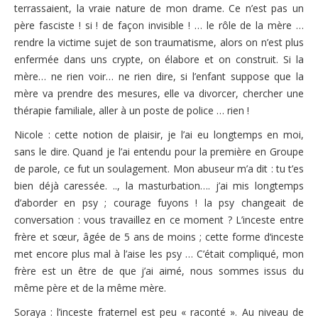
terrassaient, la vraie nature de mon drame. Ce n’est pas un
père fasciste ! si ! de façon invisible ! … le rôle de la mère …
rendre la victime sujet de son traumatisme, alors on n’est plus
enfermée dans uns crypte, on élabore et on construit. Si la
mère… ne rien voir… ne rien dire, si l’enfant suppose que la
mère va prendre des mesures, elle va divorcer, chercher une
thérapie familiale, aller à un poste de police … rien !
Nicole : cette notion de plaisir, je l’ai eu longtemps en moi,
sans le dire. Quand je l’ai entendu pour la première en Groupe
de parole, ce fut un soulagement. Mon abuseur m’a dit : tu t’es
bien déjà caressée. .., la masturbation…. j’ai mis longtemps
d’aborder en psy ; courage fuyons ! la psy changeait de
conversation : vous travaillez en ce moment ? L’inceste entre
frère et sœur, âgée de 5 ans de moins ; cette forme d‘inceste
met encore plus mal à l’aise les psy … C’était compliqué, mon
frère est un être de que j’ai aimé, nous sommes issus du
même père et de la même mère.
Soraya : l’inceste fraternel est peu « raconté ». Au niveau de