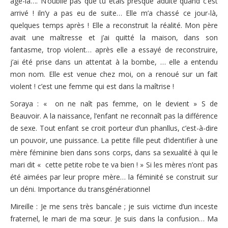
âge-là…. N’oublie pas que tu étais presque adulte quand c’est
arrivé ! iln’y a pas eu de suite… Elle m’a chassé ce jour-là,
quelques temps après ! Elle a reconstruit la réalité. Mon père
avait une maîtresse et j’ai quitté la maison, dans son
fantasme, trop violent… après elle a essayé de reconstruire,
j’ai été prise dans un attentat à la bombe, … elle a entendu
mon nom. Elle est venue chez moi, on a renoué sur un fait
violent ! c’est une femme qui est dans la maîtrise !
Soraya : « on ne naît pas femme, on le devient » S de
Beauvoir. A la naissance, l’enfant ne reconnaît pas la différence
de sexe. Tout enfant se croit porteur d’un phanllus, c’est-à-dire
un pouvoir, une puissance. La petite fille peut d’identifier à une
mère féminine bien dans sons corps, dans sa sexualité à qui le
mari dit « cette petite robe te va bien ! » Si les mères n’ont pas
été aimées par leur propre mère… la féminité se construit sur
un déni. Importance du transgénérationnel
Mireille : Je me sens très bancale ; je suis victime d’un inceste
fraternel, le mari de ma sœur. Je suis dans la confusion… Ma