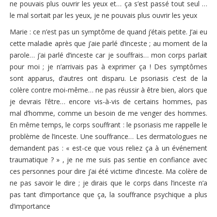
ne pouvais plus ouvrir les yeux et… ça s’est passé tout seul …
le mal sortait par les yeux, je ne pouvais plus ouvrir les yeux
Marie : ce n’est pas un symptôme de quand j’étais petite. J’ai eu
cette maladie après que j’aie parlé d’inceste ; au moment de la
parole… j‘ai parlé d’inceste car je souffrais… mon corps parlait
pour moi ; je n’arrivais pas à exprimer ça ! Des symptômes
sont apparus, d’autres ont disparu. Le psoriasis c’est de la
colère contre moi-même… ne pas réussir à être bien, alors que
je devrais l’être… encore vis-à-vis de certains hommes, pas
mal d’homme, comme un besoin de me venger des hommes.
En même temps, le corps souffrant : le psoriasis me rappelle le
problème de l’inceste. Une souffrance… Les dermatologues ne
demandent pas : « est-ce que vous reliez ça à un événement
traumatique ? » , je ne me suis pas sentie en confiance avec
ces personnes pour dire j’ai été victime d’inceste. Ma colère de
ne pas savoir le dire ; je dirais que le corps dans l’inceste n’a
pas tant d’importance que ça, la souffrance psychique a plus
d’importance