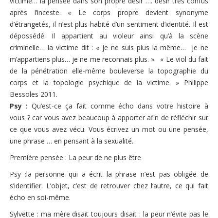
victime… la pensée dans son propre désir …. désir très confus
Les ateliers
après l’inceste. « Le corps propre devient synonyme
d’étrangetés, il n’est plus habité d’un sentiment d’identité. Il est
Présentation des ateliers thématiques
dépossédé. Il appartient au violeur ainsi qu’à la scène
Ateliers Soraya de Moura
criminelle… la victime dit : « je ne suis plus la même… je ne
m’appartiens plus… je ne me reconnais plus. » « Le viol du fait
Ateliers Dorothée Dussy
de la pénétration elle-même bouleverse la topographie du
corps et la topologie psychique de la victime. » Philippe
Ateliers 2009
Bessoles 2011.
S’informer
Psy :
Qu’est-ce ça fait comme écho dans votre histoire à
vous ? car vous avez beaucoup à apporter afin de réfléchir sur
Rappel lois et prescription
ce que vous avez vécu. Vous écrivez un mot ou une pensée,
une phrase … en pensant à la sexualité.
Quelques sites internet
Première pensée : La peur de ne plus être
Ressources d’aide
Psy :la personne qui a écrit la phrase n’est pas obligée de
Les organismes de défense et de protection de l’enfance
s’identifier. L’objet, c’est de retrouver chez l’autre, ce qui fait
écho en soi-même.
Témoignages
Sylvette : ma mère disait toujours disait : la peur n’évite pas le