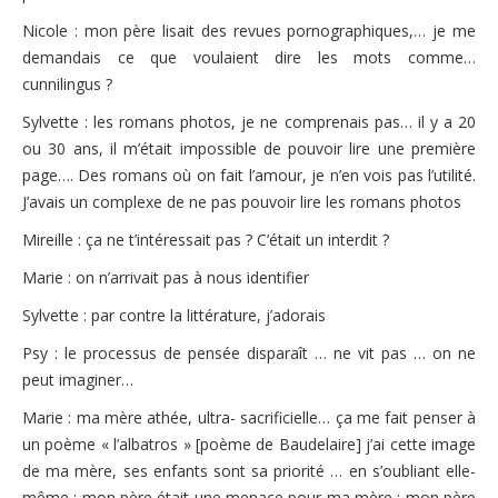
Nicole : mon père lisait des revues pornographiques,… je me
demandais ce que voulaient dire les mots comme…
cunnilingus ?
Sylvette : les romans photos, je ne comprenais pas… il y a 20
ou 30 ans, il m’était impossible de pouvoir lire une première
page…. Des romans où on fait l’amour, je n’en vois pas l’utilité.
J’avais un complexe de ne pas pouvoir lire les romans photos
Mireille : ça ne t’intéressait pas ? C’était un interdit ?
Marie : on n’arrivait pas à nous identifier
Sylvette : par contre la littérature, j’adorais
Psy : le processus de pensée disparaît … ne vit pas … on ne
peut imaginer…
Marie : ma mère athée, ultra- sacrificielle… ça me fait penser à
un poème « l’albatros » [poème de Baudelaire] j’ai cette image
de ma mère, ses enfants sont sa priorité … en s’oubliant elle-
même ; mon père était une menace pour ma mère ; mon père