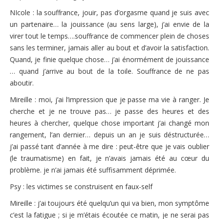
NIcole : la souffrance, jouir, pas d’orgasme quand je suis avec
un partenaire… la jouissance (au sens large), j’ai envie de la
virer tout le temps….souffrance de commencer plein de choses
sans les terminer, jamais aller au bout et d’avoir la satisfaction.
Quand, je finie quelque chose… j’ai énormément de jouissance
… quand j’arrive au bout de la toile. Souffrance de ne pas
aboutir.
Mireille : moi, j’ai l’impression que je passe ma vie à ranger. Je
cherche et je ne trouve pas… je passe des heures et des
heures à chercher, quelque chose important j’ai changé mon
rangement, l’an dernier… depuis un an je suis déstructurée…
j’ai passé tant d’année à me dire : peut-être que je vais oublier
(le traumatisme) en fait, je n’avais jamais été au cœur du
problème. je n’ai jamais été suffisamment déprimée.
Psy : les victimes se construisent en faux-self
Mireille : j’ai toujours été quelqu’un qui va bien, mon symptôme
c’est la fatigue ; si je m’étais écoutée ce matin, je ne serai pas