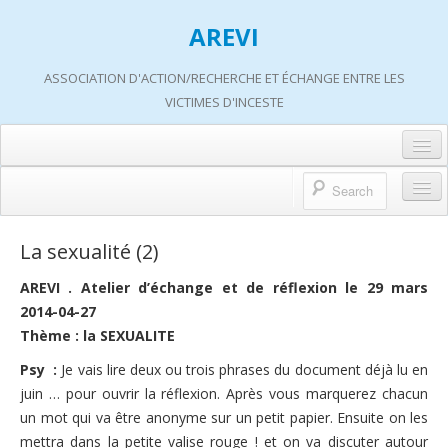
AREVI
ASSOCIATION D'ACTION/RECHERCHE ET ÉCHANGE ENTRE LES
VICTIMES D'INCESTE
Accueil
A propos d’AREVI
Accueil
La sexualité (2)
Les groupes de paroles
A propos d’AREVI
AREVI . Atelier d’échange et de réflexion le 29 mars
Les ateliers
2014-04-27
Qui sommes-nous ?
Thème : la SEXUALITE
S’informer
Historique de nos actions
Psy :
Je vais lire deux ou trois phrases du document déjà lu en
Adhérer
Travaux AREVI
juin … pour ouvrir la réflexion. Après vous marquerez chacun
Nous soutenir
un mot qui va être anonyme sur un petit papier. Ensuite on les
Adhérer
mettra dans la petite valise rouge ! et on va discuter autour