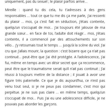
uniquement, pas du sexuel ; le plaisir parfois arrive…
Mireille : quand tu dis cela, tu t’adresses à des gens
responsables … tout ce que tu me dis ça me parle, j’ai ressenti
du plaisir … moi, ça c’est fait en séduction, j’étais contente,
quelqu’un s’occupait de moi… j’ai toujours été jalouse de ma
grande sœur… en face de toi, l’adulte doit réagir… moi, j’étais
contente, il a commencé par des attouchements sur son
vélo… j’y retournais tout le temps … jusqu’à la scène du viol. J’ai
cru que j’allais mourir, la question : c’est bizarre que ça n’ait pas
continué… peut-être que j’ai été protégée. A l’adolescence, j’ai
fui, même en temps avec un désir secret que ça recommence,
peut être que le traumatisme serait qu’il n’ait pas continué ; J’ai
réussi à toujours mettre de la distance ; il jouait à avoir une
figure très paternelle. Ce que je dis aujourd’hui, ce n’est pas
venu tout seul, si je ne peux pas condamner, c’est moi qui
perpétue. Je ne suis pas claire … en même temps, quelqu’un
s’occupait de moi… Puis j’ai eu une adolescence difficile, je ne
pouvais pas aborder les garçons.