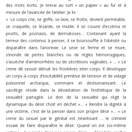
Nous contacter
des mots écrits. Je tirerai au sort « un papier » au fur et à
Pour les bénévoles
mesure de l’avancée de l’atelier. Je lis :
Politique de cookies (UE)
Nous faire connaître
« Le corps crie, se griffe, se lave, se frotte, devient perméable,
se craquelle, se lézarde, se mutile. Il se couvre d’eczéma et
Dépliant de présentation
prurits, de psoriasis, de dermatoses… Contenant ayant la
terreur des contenus à penser, il se boursouffle à l’obésité ou
Les groupes de paroles
disparaître dans l’anorexie. Le sexe se ferme et se mure,
Fonctionnement des groupes de parole
s’inonde de pertes blanches ou de règles hémorragiques,
s’assèche d’aménorrhées ou de sécrétions vaginales. » … « Le
Groupes de parole à Paris
crime dit sexuel détruit les frontières inter-corps. Il développe
un corps-à-corps d’excitabilité primitive de tension et de vidage
Groupes de parole à Rouen
pulsionnel archaïque, sommaire et déshumanisant. Le
Groupes de parole à Toulouse
sacrilège réside dans la dévastation de l’esthétique de la
sexualité partagée. Le don de la sexualité qui régit la
Groupes de parole en distanciel/visioconférence
dynamique du désir choit en déchet »… « Rendre la dignité à
une victime, c’est de la penser dans son propre désir »… « Le
Compte rendu des groupes de paroles
crime du sexuel par le génital est néantisant … le criminel
Thèmes abordés lors des groupes de parole
essaie de faire disparaître le désir. Quand on est soi-même