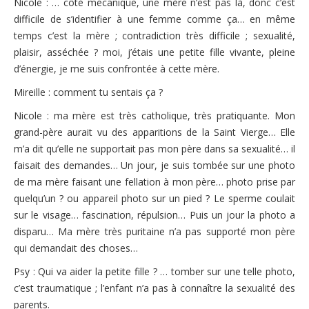
Nicole : … côté mécanique, une mère n’est pas là, donc c’est
difficile de s’identifier à une femme comme ça… en même
temps c’est la mère ; contradiction très difficile ; sexualité,
plaisir, asséchée ? moi, j’étais une petite fille vivante, pleine
d’énergie, je me suis confrontée à cette mère.
Mireille : comment tu sentais ça ?
Nicole : ma mère est très catholique, très pratiquante. Mon
grand-père aurait vu des apparitions de la Saint Vierge… Elle
m’a dit qu’elle ne supportait pas mon père dans sa sexualité… il
faisait des demandes… Un jour, je suis tombée sur une photo
de ma mère faisant une fellation à mon père… photo prise par
quelqu’un ? ou appareil photo sur un pied ? Le sperme coulait
sur le visage… fascination, répulsion… Puis un jour la photo a
disparu… Ma mère très puritaine n’a pas supporté mon père
qui demandait des choses…
Psy : Qui va aider la petite fille ? … tomber sur une telle photo,
c’est traumatique ; l’enfant n’a pas à connaître la sexualité des
parents.