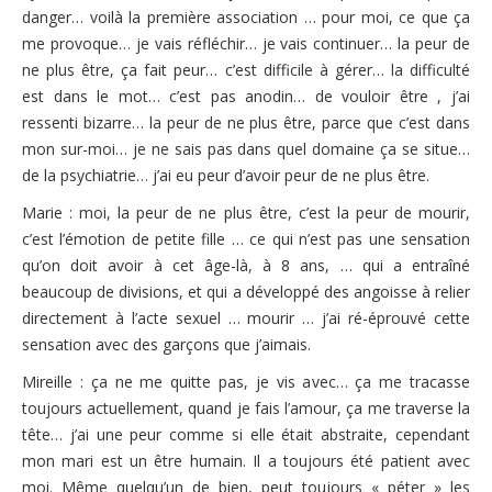
Vidéos – Films – Bibliographie
danger… voilà la première association … pour moi, ce que ça
me provoque… je vais réfléchir… je vais continuer… la peur de
Evénements
ne plus être, ça fait peur… c’est difficile à gérer… la difficulté
Campagnes
est dans le mot… c’est pas anodin… de vouloir être , j’ai
ressenti bizarre… la peur de ne plus être, parce que c’est dans
Adhérer
mon sur-moi… je ne sais pas dans quel domaine ça se situe…
de la psychiatrie… j’ai eu peur d’avoir peur de ne plus être.
Nous soutenir
Marie : moi, la peur de ne plus être, c’est la peur de mourir,
Nous contacter
c’est l’émotion de petite fille … ce qui n’est pas une sensation
qu’on doit avoir à cet âge-là, à 8 ans, … qui a entraîné
beaucoup de divisions, et qui a développé des angoisse à relier
directement à l’acte sexuel … mourir … j’ai ré-éprouvé cette
sensation avec des garçons que j’aimais.
Mireille : ça ne me quitte pas, je vis avec… ça me tracasse
toujours actuellement, quand je fais l’amour, ça me traverse la
tête… j’ai une peur comme si elle était abstraite, cependant
mon mari est un être humain. Il a toujours été patient avec
moi. Même quelqu’un de bien, peut toujours « péter » les