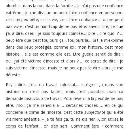
plombs ; dans la rue, dans la famille… je n’ai pas une confiance
extrême ; je me dis que ne peux faire confiance en personne.
c’est un peu bête, car la vie, c’est faire confiance … on ne peut
pas vivre, c’est un handicap de ne pas être. Savoir dire, ce que
j’ai à dire, oser… je suis toujours coincée… Dire , dire quoi ? …
peut-être que c’est toujours ça… toujours là… Si ! je m’exprime
dans des lieux protégés, comme ici ; mon histoire, c’est mon
histoire… elle est comme elle est. Etre guérie serait de dire :
oui, j’ai été victime d’inceste et alors ? … ce serait de dire : je
suis victime d’inceste, mais je ne peux pas le dire alors je me
déteste.
Psy : dire, c’est un travail colossal,… intégrer ça dans son
histoire qui n’est pas facile… mais c’est possible, mais ça
demande beaucoup de travail. Pour revenir à la peur de ne pas
être, moi, ça me renvoie à … certaines choses … en ce qui
concerne le crime de l’inceste, c’est cette subjectivité qui a été
vraiment anéantie. « Je te fais ça, tu ne dis rien », on utilise le
corps de l’enfant… on s’en sert, Comment être ? comment