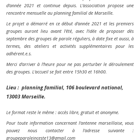
Nous contacter
d’année 2021 et continue depuis. L’association propose une
Pour les bénévoles
rencontre mensuelle au planning familial de Marseille.
Politique de cookies (UE)
Nous faire connaître
Le projet a démarré en ce début d’année 2021 et les premiers
groupes auront lieu avant l’été, avec l’idée de proposer dès
Dépliant de présentation
septembre des groupes de parole réguliers, à date fixe et aussi, à
Les groupes de paroles
termes, des ateliers et activités supplémentaires pour les
adhérent.e.s.
Fonctionnement des groupes de parole
Merci d’arriver à l’heure pour ne pas perturber le déroulement
Groupes de parole à Paris
des groupes. L’accueil se fait entre 15h30 et 16h00.
Groupes de parole à Rouen
Lieu : planning familial, 106 boulevard national,
Groupes de parole à Toulouse
13003 Marseille.
Groupes de parole en distanciel/visioconférence
Le format reste le même : accès libre, gratuit et anonyme.
Compte rendu des groupes de paroles
Pour toute information concernant l’antenne marseillaise, vous
pouvez nous contacter à l’adresse suivante :
Thèmes abordés lors des groupes de parole
groupeparoleinceste13@gmail.com