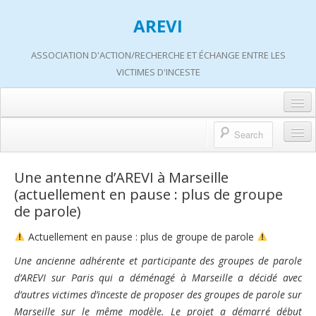
AREVI
ASSOCIATION D'ACTION/RECHERCHE ET ÉCHANGE ENTRE LES
VICTIMES D'INCESTE
Accueil
A propos d’AREVI
Accueil
Une antenne d’AREVI à Marseille
Les groupes de paroles
(actuellement en pause : plus de groupe
A propos d’AREVI
de parole)
Les ateliers
Qui sommes-nous ?
Actuellement en pause : plus de groupe de parole
S’informer
Historique de nos actions
Une ancienne adhérente et participante des groupes de parole
Adhérer
Travaux AREVI
d’AREVI sur Paris qui a déménagé à Marseille a décidé avec
Nous soutenir
d’autres victimes d’inceste de proposer des groupes de parole sur
Adhérer
Marseille sur le même modèle. Le projet a démarré début