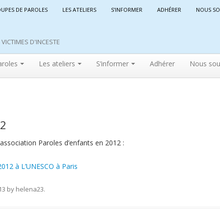
OUPES DE PAROLES
LES ATELIERS
S’INFORMER
ADHÉRER
NOUS SO
VICTIMES D'INCESTE
aroles
Les ateliers
S’informer
Adhérer
Nous sou
12
’association Paroles d’enfants en 2012 :
 2012 à L’UNESCO à Paris
13
by
helena23
.