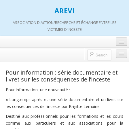
AREVI
ASSOCIATION D'ACTION/RECHERCHE ET ÉCHANGE ENTRE LES
VICTIMES D'INCESTE
Accueil
A propos d’AREVI
Accueil
Pour information : série documentaire et
Les groupes de paroles
livret sur les conséquences de l’inceste
A propos d’AREVI
Les ateliers
Pour information, une nouveauté :
Qui sommes-nous ?
S’informer
« Longtemps après » : une série documentaire et un livret sur
Historique de nos actions
les conséquences de l’inceste par Brigitte Lemaine.
Adhérer
Travaux AREVI
Destiné aux professionnels pour les formations et les cours
Nous soutenir
comme aux particuliers et aux associations pour la
Adhérer