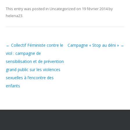
Nous contacter
Pour les bénévoles
This entry was posted in
Uncategorized
on
19 février 2014
by
Politique de cookies (UE)
helena23
.
Nous faire connaître
Dépliant de présentation
Les groupes de paroles
←
Collectif Féministe contre le
Campagne « Stop au déni »
→
Post navigation
viol : campagne de
Fonctionnement des groupes de parole
sensibilisation et de prévention
Groupes de parole à Paris
grand public sur les violences
Groupes de parole à Rouen
sexuelles à l’encontre des
enfants
Groupes de parole à Toulouse
Groupes de parole en distanciel/visioconférence
Compte rendu des groupes de paroles
Thèmes abordés lors des groupes de parole