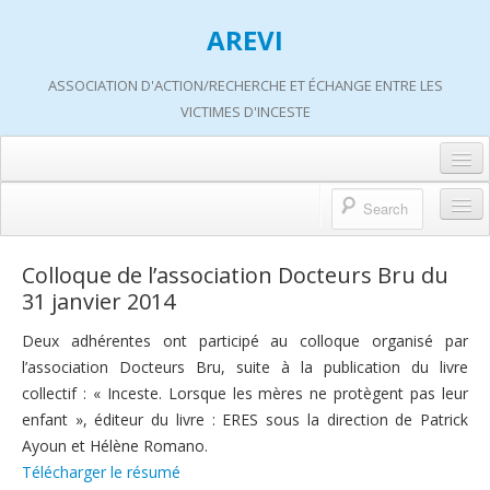
AREVI
ASSOCIATION D'ACTION/RECHERCHE ET ÉCHANGE ENTRE LES
VICTIMES D'INCESTE
Accueil
A propos d’AREVI
Accueil
Colloque de l’association Docteurs Bru du
Les groupes de paroles
31 janvier 2014
A propos d’AREVI
Les ateliers
Deux adhérentes ont participé au colloque organisé par
Qui sommes-nous ?
l’association Docteurs Bru, suite à la publication du livre
S’informer
Historique de nos actions
collectif : « Inceste. Lorsque les mères ne protègent pas leur
Adhérer
enfant », éditeur du livre : ERES sous la direction de Patrick
Travaux AREVI
Ayoun et Hélène Romano.
Nous soutenir
Télécharger le résumé
Adhérer