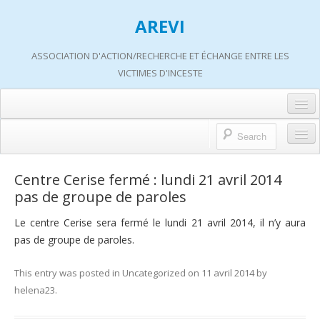
AREVI
ASSOCIATION D'ACTION/RECHERCHE ET ÉCHANGE ENTRE LES
VICTIMES D'INCESTE
Accueil
A propos d’AREVI
Accueil
Centre Cerise fermé : lundi 21 avril 2014
Les groupes de paroles
pas de groupe de paroles
A propos d’AREVI
Les ateliers
Le centre Cerise sera fermé le lundi 21 avril 2014, il n’y aura
Qui sommes-nous ?
pas de groupe de paroles.
S’informer
Historique de nos actions
Adhérer
This entry was posted in
Uncategorized
on
11 avril 2014
by
Travaux AREVI
helena23
.
Nous soutenir
Adhérer