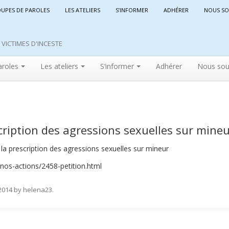
OUPES DE PAROLES
LES ATELIERS
S’INFORMER
ADHÉRER
NOUS SO
VICTIMES D'INCESTE
aroles
Les ateliers
S’informer
Adhérer
Nous sou
escription des agressions sexuelles sur mine
 la prescription des agressions sexuelles sur mineur
ons/nos-actions/2458-petition.html
2014
by
helena23
.