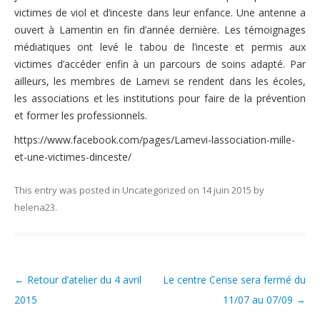
Nous contacter
victimes de viol et d’inceste dans leur enfance. Une antenne a
Pour les bénévoles
ouvert à Lamentin en fin d’année dernière. Les témoignages
Politique de cookies (UE)
Nous faire connaître
médiatiques ont levé le tabou de l’inceste et permis aux
victimes d’accéder enfin à un parcours de soins adapté. Par
Dépliant de présentation
ailleurs, les membres de Lamevi se rendent dans les écoles,
les associations et les institutions pour faire de la prévention
Les groupes de paroles
et former les professionnels.
Fonctionnement des groupes de parole
https://www.facebook.com/pages/Lamevi-lassociation-mille-
et-une-victimes-dinceste/
Groupes de parole à Paris
Groupes de parole à Rouen
This entry was posted in
Uncategorized
on
14 juin 2015
by
helena23
.
Groupes de parole à Toulouse
Groupes de parole en distanciel/visioconférence
Compte rendu des groupes de paroles
←
Retour d’atelier du 4 avril
Le centre Cerise sera fermé du
Post navigation
2015
11/07 au 07/09
→
Thèmes abordés lors des groupes de parole