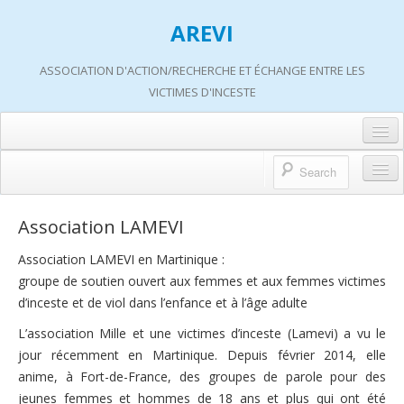
AREVI
ASSOCIATION D'ACTION/RECHERCHE ET ÉCHANGE ENTRE LES
VICTIMES D'INCESTE
Accueil
A propos d’AREVI
Accueil
Association LAMEVI
Les groupes de paroles
A propos d’AREVI
Association LAMEVI en Martinique :
Les ateliers
groupe de soutien ouvert aux femmes et aux femmes victimes
Qui sommes-nous ?
d’inceste et de viol dans l’enfance et à l’âge adulte
S’informer
Historique de nos actions
L’association Mille et une victimes d’inceste (Lamevi) a vu le
Adhérer
Travaux AREVI
jour récemment en Martinique. Depuis février 2014, elle
Nous soutenir
anime, à Fort-de-France, des groupes de parole pour des
Adhérer
jeunes femmes et hommes de 18 ans et plus qui ont été