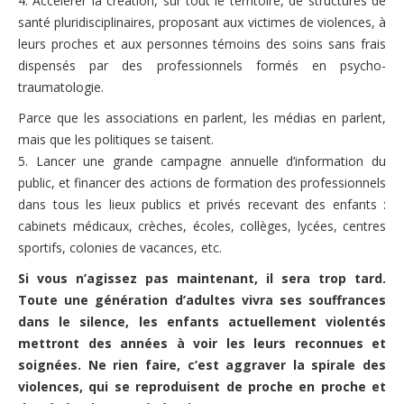
4.
Accélérer la création, sur tout le territoire, de structures de
Vidéos – Films – Bibliographie
santé pluridisciplinaires, proposant aux victimes de violences, à
Evénements
leurs proches et aux personnes témoins des soins sans frais
dispensés par des professionnels formés en psycho-
Campagnes
traumatologie.
Adhérer
Parce que les associations en parlent, les médias en parlent,
mais que les politiques se taisent.
Nous soutenir
5.
Lancer une grande campagne annuelle d’information du
Nous contacter
public, et financer des actions de formation des professionnels
dans tous les lieux publics et privés recevant des enfants :
cabinets médicaux, crèches, écoles, collèges, lycées, centres
sportifs, colonies de vacances, etc.
Si vous n’agissez pas maintenant, il sera trop tard.
Toute une génération d’adultes vivra ses souffrances
dans le silence, les enfants actuellement violentés
mettront des années à voir les leurs reconnues et
soignées. Ne rien faire,
c’est aggraver la spirale des
violences, qui se reproduisent de proche en proche et