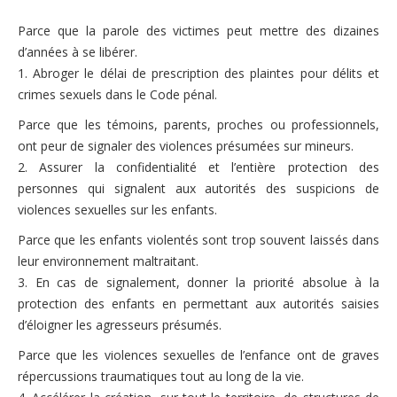
Les ateliers
Parce que la parole des victimes peut mettre des dizaines
Présentation des ateliers thématiques
d’années à se libérer.
1.
Abroger le délai de prescription des plaintes pour délits et
Ateliers Soraya de Moura
crimes sexuels dans le Code pénal.
Ateliers Dorothée Dussy
Parce que les témoins, parents, proches ou professionnels,
ont peur de signaler des violences présumées sur mineurs.
Ateliers 2009
2.
Assurer la confidentialité et l’entière protection des
S’informer
personnes qui signalent aux autorités des suspicions de
violences sexuelles sur les enfants.
Rappel lois et prescription
Parce que les enfants violentés sont trop souvent laissés dans
Quelques sites internet
leur environnement maltraitant.
3.
En cas de signalement, donner la priorité absolue à la
Ressources d’aide
protection des enfants en permettant aux autorités saisies
d’éloigner les agresseurs présumés.
Les organismes de défense et de protection de l’enfance
Parce que les violences sexuelles de l’enfance ont de graves
Témoignages
répercussions traumatiques tout au long de la vie.