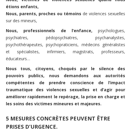
Nous contacter
étions enfants,
Pour les bénévoles
Nous, parents, proches ou témoins
de violences sexuelles
Politique de cookies (UE)
Nous faire connaître
sur des mineurs,
Dépliant de présentation
Nous, professionnels de l’enfance,
psychologues,
psychiatres, pédopsychiatres, psychanalystes,
Les groupes de paroles
psychothérapeutes, psychopraticiens, médecins généralistes
et spécialistes, infirmiers, magistrats, professeurs,
Fonctionnement des groupes de parole
éducateurs…
Groupes de parole à Paris
Nous tous, citoyens, choqués par le silence des
pouvoirs publics, nous demandons aux autorités
Groupes de parole à Rouen
compétentes de prendre conscience de l’impact
Groupes de parole à Toulouse
traumatique des violences sexuelles et d’agir pour
améliorer rapidement le repérage, la prise en charge et
Groupes de parole en distanciel/visioconférence
les soins des victimes mineures et majeures.
Compte rendu des groupes de paroles
5 MESURES CONCRÈTES PEUVENT ÊTRE
Thèmes abordés lors des groupes de parole
PRISES D’URGENCE.