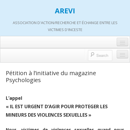
AREVI
ASSOCIATION D'ACTION/RECHERCHE ET ÉCHANGE ENTRE LES
VICTIMES D'INCESTE
Accueil
A propos d’AREVI
Accueil
Pétition à l’initiative du magazine
Les groupes de paroles
Psychologies
A propos d’AREVI
Les ateliers
Qui sommes-nous ?
L’appel
S’informer
Historique de nos actions
« IL EST URGENT D’AGIR POUR PROTEGER LES
Adhérer
Travaux AREVI
MINEURS DES VIOLENCES SEXUELLES »
Nous soutenir
Adhérer
Nous, victimes de violences sexuelles quand nous