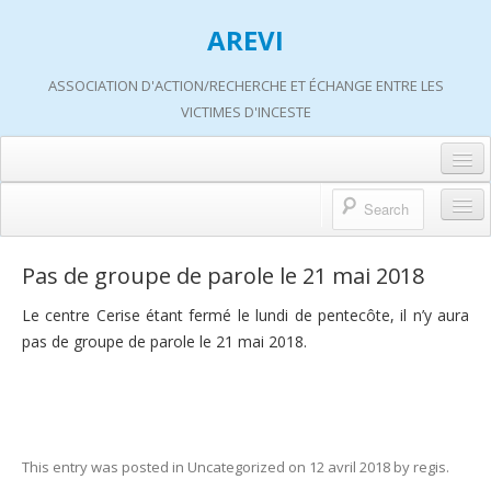
AREVI
ASSOCIATION D'ACTION/RECHERCHE ET ÉCHANGE ENTRE LES
VICTIMES D'INCESTE
Accueil
A propos d’AREVI
Accueil
Pas de groupe de parole le 21 mai 2018
Les groupes de paroles
A propos d’AREVI
Le centre Cerise étant fermé le lundi de pentecôte, il n’y aura
Les ateliers
pas de groupe de parole le 21 mai 2018.
Qui sommes-nous ?
S’informer
Historique de nos actions
Adhérer
Travaux AREVI
Nous soutenir
This entry was posted in
Uncategorized
on
12 avril 2018
by
regis
.
Adhérer