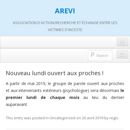
AREVI
ASSOCIATION D'ACTION/RECHERCHE ET ÉCHANGE ENTRE LES
VICTIMES D'INCESTE
Accueil
A propos d’AREVI
Accueil
Nouveau lundi ouvert aux proches !
Les groupes de paroles
A propos d’AREVI
A partir de mai 2019, le groupe de parole ouvert aux proches
Les ateliers
et aux intervenants extérieurs (psychologue) sera désormais
le
Qui sommes-nous ?
premier lundi de chaque mois
au lieu du dernier
S’informer
Historique de nos actions
auparavant.
Adhérer
Travaux AREVI
This entry was posted in
Uncategorized
on
26 avril 2019
by
regis
.
Nous soutenir
Adhérer