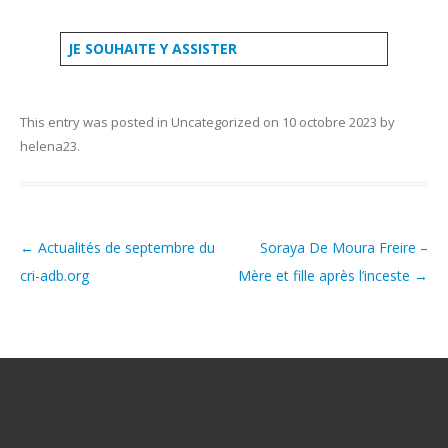
Les ateliers
JE SOUHAITE Y ASSISTER
Présentation des ateliers thématiques
Ateliers Soraya de Moura
This entry was posted in
Uncategorized
on
10 octobre 2023
by
Ateliers Dorothée Dussy
helena23
.
Ateliers 2009
S’informer
←
Actualités de septembre du
Soraya De Moura Freire –
Rappel lois et prescription
Post navigation
cri-adb.org
Mère et fille après l’inceste
→
Quelques sites internet
Ressources d’aide
Les organismes de défense et de protection de l’enfance
Témoignages