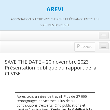
AREVI
ASSOCIATION D'ACTION/RECHERCHE ET ÉCHANGE ENTRE LES
VICTIMES D'INCESTE
Accueil
A propos d’AREVI
Accueil
SAVE THE DATE – 20 novembre 2023
Les groupes de paroles
Présentation publique du rapport de la
A propos d’AREVI
CIIVISE
Les ateliers
Qui sommes-nous ?
S’informer
Historique de nos actions
Adhérer
Travaux AREVI
Après trois années de travail. Plus de 27 000
témoignages de victimes. Plus de 80
Nous soutenir
contributions d’experts. Cinq publications et
Adhérer
vingt préconisations.
Toujours, la fidélité à la