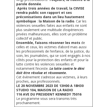
Nous contacter
parole donnée
.
Pour les bénévoles
Après trois années de travail, la CIIVISE
Politique de cookies (UE)
rendra public son rapport et ses
Nous faire connaître
préconisations dans un lieu hautement
symbolique
:
la Maison de la radio
. Car les
Dépliant de présentation
violences sexuelles faites aux enfants ne sont
plus seulement une multitude d’expériences
privées malheureuses, elles sont un problème
Les groupes de paroles
collectif et public.
Ensemble, faisons résonner les mots
de
Fonctionnement des groupes de parole
celles et ceux, les victimes d’abord mais aussi
les professionnels de l’enfance, de la justice, du
Groupes de parole à Paris
soin, les journalistes, qui se sont engagés à nos
côtés pour la protection des enfants et pour la
Groupes de parole à Rouen
lutte contre les violences sexuelles et
notamment l’inceste.
La lutte contre le déni
Groupes de parole à Toulouse
doit être résolue et résonnante.
Cet évènement s’adresse aux victimes, à leurs
proches, aux professionnels.
Groupes de parole en distanciel/visioconférence
LE 20 NOVEMBRE 2023 DE 13H00 A 18H30
STUDIO 104, MAISON DE LA RADIO
Compte rendu des groupes de paroles
116 AVE DU PRESIDENT KENNEDY 75016
Le programme vous sera transmis très
Thèmes abordés lors des groupes de parole
prochainement.