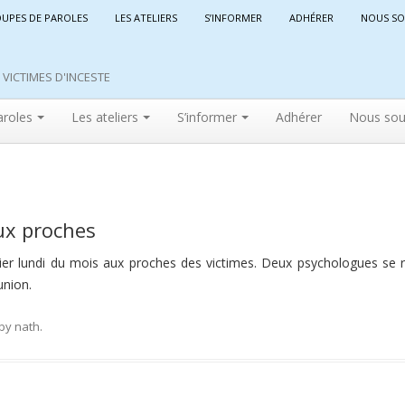
OUPES DE PAROLES
LES ATELIERS
S’INFORMER
ADHÉRER
NOUS SO
VICTIMES D'INCESTE
aroles
Les ateliers
S’informer
Adhérer
Nous sou
ux proches
er lundi du mois aux proches des victimes. Deux psychologues se r
union.
by
nath
.