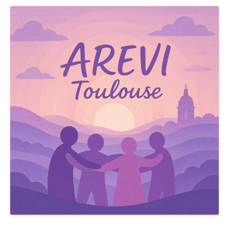
Nous contacter
Pour les bénévoles
Politique de cookies (UE)
Nous faire connaître
Dépliant de présentation
Les groupes de paroles
Fonctionnement des groupes de parole
Groupes de parole à Paris
Groupes de parole à Rouen
Groupes de parole à Toulouse
Groupes de parole en distanciel/visioconférence
Compte rendu des groupes de paroles
Thèmes abordés lors des groupes de parole