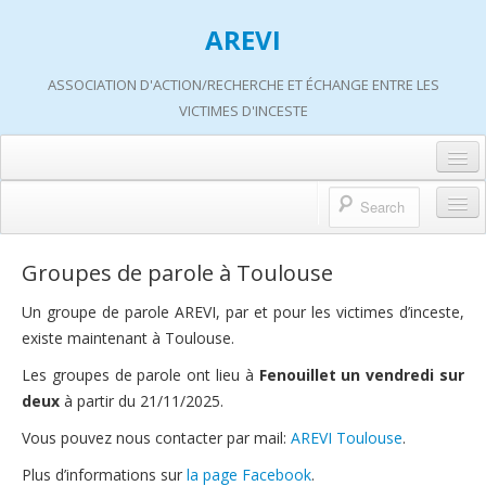
AREVI
ASSOCIATION D'ACTION/RECHERCHE ET ÉCHANGE ENTRE LES
VICTIMES D'INCESTE
Accueil
A propos d’AREVI
Accueil
Groupes de parole à Toulouse
Les groupes de paroles
A propos d’AREVI
Un groupe de parole AREVI, par et pour les victimes d’inceste,
Les ateliers
existe maintenant à Toulouse.
Qui sommes-nous ?
S’informer
Les groupes de parole ont lieu à
Fenouillet
un vendredi sur
Historique de nos actions
deux
à partir du 21/11/2025.
Adhérer
Travaux AREVI
Vous pouvez nous contacter par mail:
AREVI Toulouse
.
Nous soutenir
Adhérer
Plus d’informations sur
la page Facebook
.