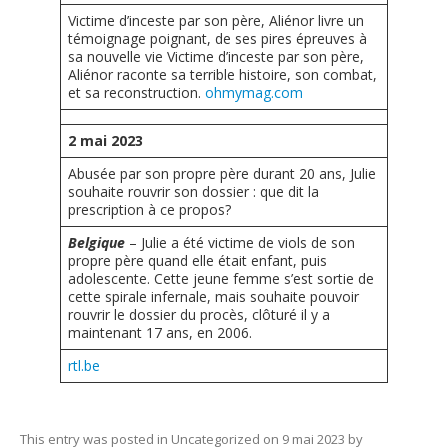
Vidéos – Films – Bibliographie
Victime d’inceste par son père, Aliénor livre un
témoignage poignant, de ses pires épreuves à
Evénements
sa nouvelle vie
Victime d’inceste par son père,
Aliénor raconte sa terrible histoire, son combat,
Campagnes
et sa reconstruction.
ohmymag.com
Adhérer
2 mai 2023
Nous soutenir
Abusée par son propre père durant 20 ans, Julie
souhaite rouvrir son dossier : que dit la
Nous contacter
prescription à ce propos?
Belgique
– Julie a été victime de viols de son
propre père quand elle était enfant, puis
adolescente. Cette jeune femme s’est sortie de
cette spirale infernale, mais souhaite pouvoir
rouvrir le dossier du procès, clôturé il y a
maintenant 17 ans, en 2006.
rtl.be
This entry was posted in
Uncategorized
on
9 mai 2023
by