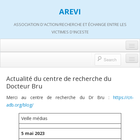
AREVI
ASSOCIATION D'ACTION/RECHERCHE ET ÉCHANGE ENTRE LES
VICTIMES D'INCESTE
Accueil
A propos d’AREVI
Accueil
Actualité du centre de recherche du
Les groupes de paroles
Docteur Bru
A propos d’AREVI
Les ateliers
Merci au centre de recherche du Dr Bru :
https://cri-
Qui sommes-nous ?
adb.org/blog/
S’informer
Historique de nos actions
Adhérer
Veille médias
Travaux AREVI
Nous soutenir
5 mai 2023
Adhérer