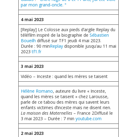
Les ateliers
par mon grand-oncle.＂
Présentation des ateliers thématiques
4 mai 2023
Ateliers Soraya de Moura
[Replay] Le Colosse aux pieds d’argile
Replay du
téléfilm inspiré de la biographie de
Sébastien
Ateliers Dorothée Dussy
Boueilh
diffusé sur TF1 jeudi 4 mai 2023.
Durée : 90 min
Replay
disponible jusqu’au 11 mai
2023
tf1.fr
Ateliers 2009
S’informer
3 mai 2023
Vidéo – Inceste : quand les mères se taisent
Rappel lois et prescription
Quelques sites internet
Hélène Romano
, auteure du livre « Inceste,
quand les mères se taisent » chez Larousse,
Ressources d’aide
parle de ce tabou des mères qui savent leurs
enfants victimes d’inceste mais ne disent rien.
Les organismes de défense et de protection de l’enfance
La maison des Maternelles
– France 2Diffusé le
3 mai 2023 – Durée : 7 min
youtube.com
Témoignages
2 mai 2023