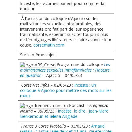
Nous contacter
Inceste, les victimes parlent pour conjurer la
Pour les bénévoles
douleur
Politique de cookies (UE)
À l’occasion du colloque d’Ajaccio sur les
Nous faire connaître
maltraitances sexuelles intrafamiliales, des
intervenants ont fait part de leur expérience
Dépliant de présentation
traumatisante, espérant susciter toujours plus
de témoignages libérateurs et faire avancer leur
Les groupes de paroles
cause.
corsematin.com
Fonctionnement des groupes de parole
Sur le même sujet
Programme du colloque
Les
Groupes de parole à Paris
maltraitances sexuelles intrafamiliales : l’inceste
en question
– Ajaccio – 04/05/23
Groupes de parole à Rouen
Corse Net Infos
– 02/05/23 :
Inceste : un
Groupes de parole à Toulouse
colloque à Ajaccio pour mettre des mots sur les
maux
Groupes de parole en distanciel/visioconférence
Podcast –
Frequenza
Nostra
– 05/05/23 :
Inceste, le dire : Jean-Marc
Compte rendu des groupes de paroles
Benkemoun et Ielena Anglade
Thèmes abordés lors des groupes de parole
France 3 Corse ViaStella
– 03/03/23 :
Arnaud
Gallais
:
＂Entre l’âge de 8 et 11 ans, j’ai été violé