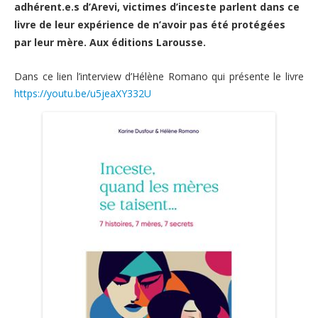
Nous contacter
adhérent.e.s d’Arevi, victimes d’inceste parlent dans ce
Pour les bénévoles
livre de leur expérience de n’avoir pas été protégées
Politique de cookies (UE)
par leur mère. Aux éditions Larousse.
Nous faire connaître
Dépliant de présentation
Dans ce lien l’interview d’Hélène Romano qui présente le livre
https://youtu.be/u5jeaXY332U
Les groupes de paroles
Fonctionnement des groupes de parole
Groupes de parole à Paris
Groupes de parole à Rouen
Groupes de parole à Toulouse
Groupes de parole en distanciel/visioconférence
Compte rendu des groupes de paroles
Thèmes abordés lors des groupes de parole