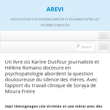
AREVI
ASSOCIATION D'ACTION/RECHERCHE ET ÉCHANGE ENTRE LES
VICTIMES D'INCESTE
Accueil
A propos d’AREVI
Accueil
Un livre où Karine Dusfour journaliste et
Les groupes de paroles
Hélène Romano docteure en
A propos d’AREVI
psychopatologie abordent la question
Les ateliers
Qui sommes-nous ?
douloureuse du silence des mères. Avec
S’informer
l’apport du travail clinique de Soraya de
Historique de nos actions
Moura Freire
Adhérer
Travaux AREVI
Nous soutenir
Adhérer
Sept témoignages (six victimes et une mère) avec des