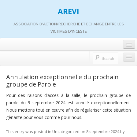
AREVI
ASSOCIATION D'ACTION/RECHERCHE ET ÉCHANGE ENTRE LES
VICTIMES D'INCESTE
Accueil
A propos d’AREVI
Accueil
Annulation exceptionnelle du prochain
Les groupes de paroles
groupe de Parole
A propos d’AREVI
Les ateliers
Pour des raisons d’accès à la salle, le prochain groupe de
Qui sommes-nous ?
parole du 9 septembre 2024 est annulé exceptionnellement.
S’informer
Historique de nos actions
Nous mettons tout en œuvre afin de régulariser cette situation
Adhérer
gênante pour vous comme pour nous.
Travaux AREVI
Nous soutenir
This entry was posted in
Uncategorized
on
8 septembre 2024
by
Adhérer