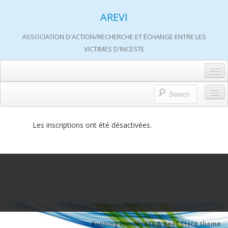
AREVI
ASSOCIATION D'ACTION/RECHERCHE ET ÉCHANGE ENTRE LES
VICTIMES D'INCESTE
Accueil
A propos d’AREVI
Accueil
Les inscriptions ont été désactivées.
Les groupes de paroles
A propos d’AREVI
Les ateliers
Qui sommes-nous ?
S’informer
Historique de nos actions
Adhérer
Travaux AREVI
Nous soutenir
Adhérer
Running WordPress &
Boot Store theme