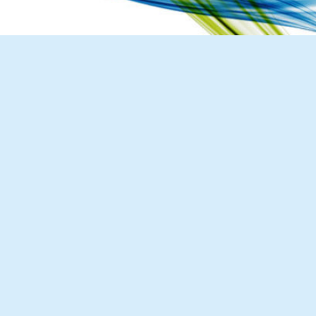
Nous contacter
Pour les bénévoles
Politique de cookies (UE)
Nous faire connaître
Dépliant de présentation
Les groupes de paroles
Fonctionnement des groupes de parole
Groupes de parole à Paris
Groupes de parole à Rouen
Groupes de parole à Toulouse
Groupes de parole en distanciel/visioconférence
Compte rendu des groupes de paroles
Thèmes abordés lors des groupes de parole